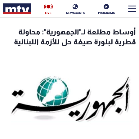
LIVE
NEWSCASTS
PROGRAMS
en
أوساط مطلعة لـ"الجمهورية": محاولة
الأخبار
قطرية لبلورة صيغة حل للأزمة اللبنانية
سياسة
ناس
إقتصاد
فن
منوعات
رياضة
كأس العالم
البرامج
جدول البرامج