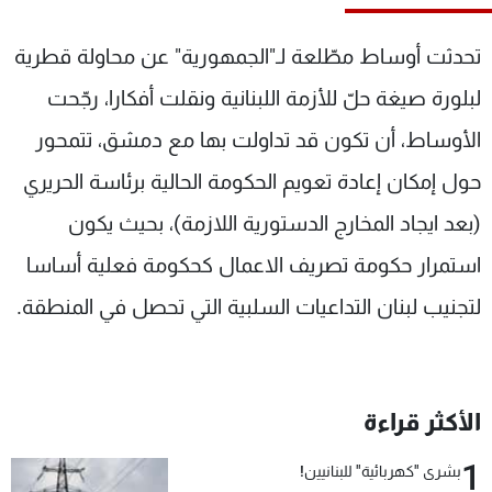
شاهد البرامج
الترددات
تحدثت أوساط مطّلعة لـ"الجمهورية" عن محاولة قطرية
لبلورة صيغة حلّ للأزمة اللبنانية ونقلت أفكارا، رجّحت
عن MTV
وظائف
الأوساط، أن تكون قد تداولت بها مع دمشق، تتمحور
الإنـتـاج
تواصل معنا
لاعلاناتكم
شروط الإسـتخدام
حول إمكان إعادة تعويم الحكومة الحالية برئاسة الحريري
سياسة الخصوصية
(بعد ايجاد المخارج الدستورية اللازمة)، بحيث يكون
استمرار حكومة تصريف الاعمال كحكومة فعلية أساسا
لتجنيب لبنان التداعيات السلبية التي تحصل في المنطقة.
الأكثر قراءة
1
بشرى "كهربائية" للبنانيين!