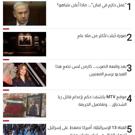
1
"عمل حازم في لبنان"... ماذا أعلن نتنياهو؟
شاهد البرامج
الترددات
2
عن MTV
وظائف
صورة خُبئت لأكثر من مئة عام
الإنـتـاج
تواصل معنا
لاعلاناتكم
شروط الإسـتخدام
سياسة الخصوصية
3
بعد واقعة الضرب... كارمن لبس تضع هذا
الفيديو برسم المعنيين
4
موقع MTV يكشف: حكم بإعدام قاتل ريا
الشدياق… وتفاصيل الجريمة
5
القناة 13 الإسرائيليّة: أميركا تضغط على إسرائيل