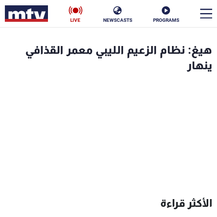
LIVE
NEWSCASTS
PROGRAMS
en
هيغ: نظام الزعيم الليبي معمر القذافي
الأخبار
ينهار
سياسة
ناس
إقتصاد
فن
منوعات
رياضة
كأس العالم
البرامج
الأكثر قراءة
جدول البرامج