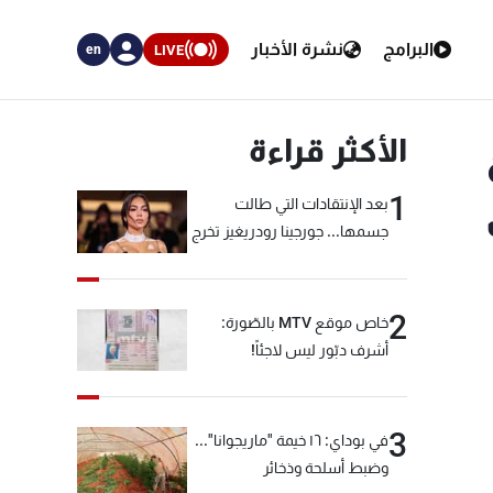
البرامج
نشرة الأخبار
LIVE
en
الأكثر قراءة
1
بعد الإنتقادات التي طالت
جسمها... جورجينا رودريغيز تخرج
عن صمتها
2
خاص موقع MTV بالصّورة:
أشرف دبّور ليس لاجئاً!
3
في بوداي: ١٦ خيمة "ماريجوانا"...
وضبط أسلحة وذخائر