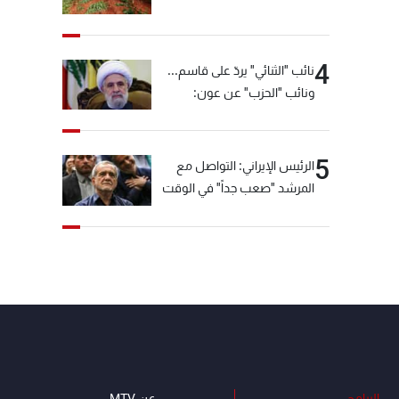
4
نائب "الثنائي" يردّ على قاسم...
ونائب "الحزب" عن عون:
"انشالله خير"
5
الرئيس الإيراني: التواصل مع
المرشد "صعب جداً" في الوقت
الحالي
البرامج
عن MTV