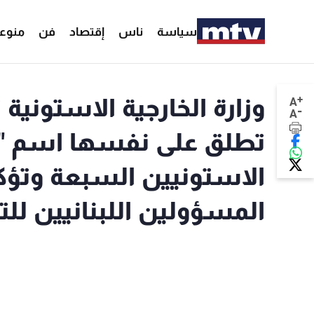
سياسة
ناس
إقتصاد
فن
منوع
+
وزارة الخارجية الاستونية
A
-
A
تطلق على نفسها اسم "ح
الاستونيين السبعة وتؤك
المسؤولين اللبنانيين لل