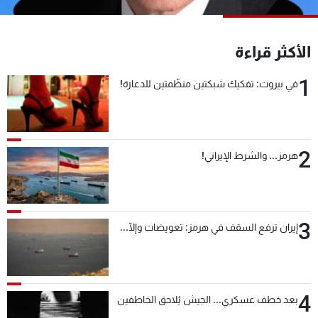
شاهد البرامج
الترددات
الأكثر قراءة
1
عن MTV
وظائف
في بيروت: تفكيك شبكتين منظّمتين للدعارة!
الإنـتـاج
تواصل معنا
لاعلاناتكم
شروط الإسـتخدام
سياسة الخصوصية
2
هرمز... والشرط الإيراني!
3
إيران ترفع السقف في هرمز: تعويضات وإلّا...
4
بعد خطف عسكري... الجيش يُلاحق الخاطفين