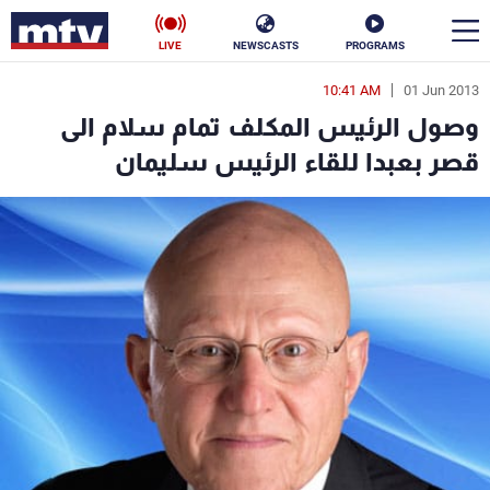
LIVE
NEWSCASTS
PROGRAMS
10:41 AM
01 Jun 2013
en
وصول الرئيس المكلف تمام سلام الى
الأخبار
قصر بعبدا للقاء الرئيس سليمان
سياسة
ناس
إقتصاد
فن
منوعات
رياضة
كأس العالم
البرامج
جدول البرامج