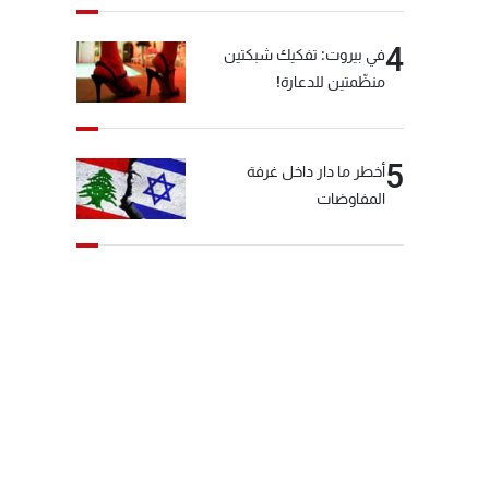
4
في بيروت: تفكيك شبكتين
منظّمتين للدعارة!
5
أخطر ما دار داخل غرفة
المفاوضات