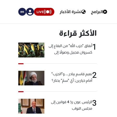
البرامج
نشرة الأخبار
LIVE
en
الأكثر قراءة
1
أنفاق "حزب الله" من البقاع إلى
كسروان فجبيل وصولاً إلى
المختارة... التفاصيل في نشرة
الأخبار بعد قليل
2
نعيم قاسم يبادر... و"الحزب"
أمام خيارين: أيّ "سمّ" يختار؟
3
الرئيس عون ردّ 4 قوانين إلى
مجلس النواب