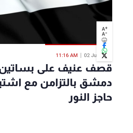
+
A
-
A
11:16 AM
02 Jun 2013
قصف عنيف على بساتين ب
دمشق بالتزامن مع اشتب
حاجز النور