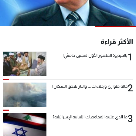
شاهد البرامج
الترددات
عن MTV
وظائف
الأكثر قراءة
الإنـتـاج
تواصل معنا
لاعلاناتكم
شروط الإسـتخدام
1
سياسة الخصوصية
بالفيديو: الظهور الأوّل لمجتبى خامنئي!
2
حالة طوارئ وإخلاءات... والنار تلاحق السكان!
3
ما الذي غيّرته المفاوضات اللبنانية الإسرائيلية؟