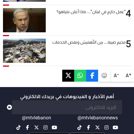
4
"عمل حازم في لبنان"... ماذا أعلن نتنياهو؟
5
مخيم ضبية... بين التَّهميش ونقص الخدمات
-
+
A
A
أهم الأخبار و الفيديوهات في بريدك الالكتروني
@mtvlebanon
@mtvlebanonnews