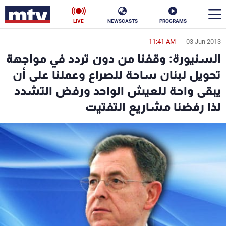
LIVE
NEWSCASTS
PROGRAMS
11:41 AM
03 Jun 2013
en
السنيورة: وقفنا من دون تردد في مواجهة
الأخبار
تحويل لبنان ساحة للصراع وعملنا على أن
يبقى واحة للعيش الواحد ورفض التشدد
سياسة
ناس
لذا رفضنا مشاريع التفتيت
إقتصاد
فن
منوعات
رياضة
كأس العالم
البرامج
جدول البرامج