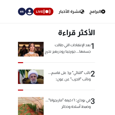
البرامج
نشرة الأخبار
LIVE
en
الأكثر قراءة
1
بعد الإنتقادات التي طالت
جسمها... جورجينا رودريغيز تخرج
عن صمتها
2
نائب "الثنائي" يردّ على قاسم...
ونائب "الحزب" عن عون:
"انشالله خير"
3
في بوداي: ١٦ خيمة "ماريجوانا"...
وضبط أسلحة وذخائر