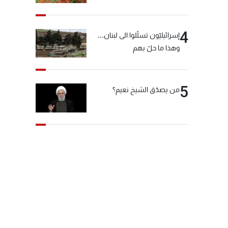
4
إسرائيليّون تسلّلوا الى لبنان...
وهذا ما حلّ بهم
5
من يصدّق الشيخ نعيم؟