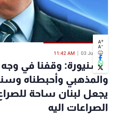
+
A
-
A
11:42 AM
03 Jun 2013
السنيورة: وقفنا في وجه
والمذهبي وأحبطناه وس
يجعل لبنان ساحة للصراع 
الصراعات اليه