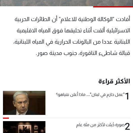
شاهد البرامج
الترددات
أفادت "الوكالة الوطنية للاعلام" أن الطائرات الحربية
الاسرائيلية ألقت أثناء تحليقها فوق المياه الاقليمية
عن MTV
وظائف
الإنـتـاج
تواصل معنا
اللبنانية عددا من البالونات الحرارية في المياه اللبنانية،
لاعلاناتكم
شروط الإسـتخدام
قبالة شاطىء الناقورة، جنوب مدينة صور.
سياسة الخصوصية
الأكثر قراءة
1
"عمل حازم في لبنان"... ماذا أعلن نتنياهو؟
2
صورة خُبئت لأكثر من مئة عام