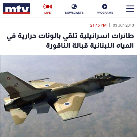
LIVE
NEWSCASTS
PROGRAMS
21:45 PM
03 Jun 2013
en
طائرات اسرائيلية تلقي بالونات حرارية في
الأخبار
المياه اللبنانية قبالة الناقورة
سياسة
ناس
إقتصاد
فن
منوعات
رياضة
كأس العالم
البرامج
جدول البرامج