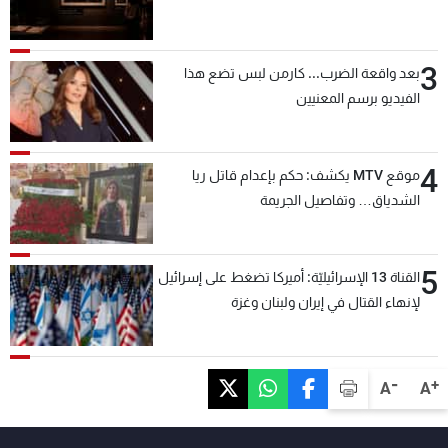
3
بعد واقعة الضرب... كارمن لبس تضع هذا
الفيديو برسم المعنيين
4
موقع MTV يكشف: حكم بإعدام قاتل ريا
الشدياق… وتفاصيل الجريمة
5
القناة 13 الإسرائيليّة: أميركا تضغط على إسرائيل
لإنهاء القتال في إيران ولبنان وغزة
-
+
A
A