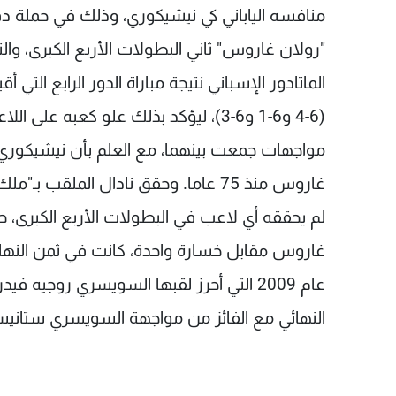
منافسه الياباني كي نيشيكوري، وذلك في حملة 
الماتادور الإسباني نتيجة مباراة الدور الرابع الت
(6-4 و6-1 و6-3)، ليؤكد بذلك علو كعبه
غاروس منذ 75 عاما. وحقق نادال الملقب 
غاروس مقابل خسارة واحدة، كانت في ثمن النها
عام 2009 التي أحرز لقبها السويسري روجيه
النهائي مع الفائز من مواجهة السويسري ستانيس