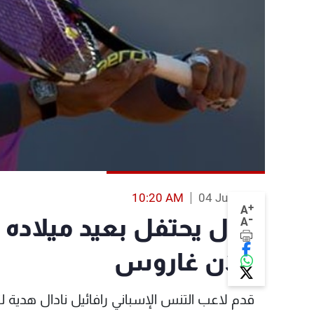
10:20 AM
04 Jun 2013
+
A
-
نادال يحتفل بعيد ميلاده 
A
رولان غاروس