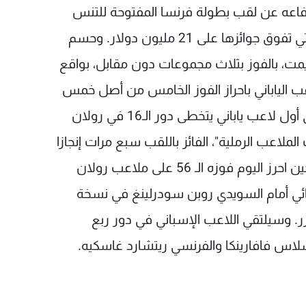
دفاعه عن لقب بطولة فرنسا المفتوحة للتنس
"رولان غاروس" ثاني البطولات الأربع الكبرى، والتي تفوق جوائزها على 21 مليون دولار. وحسم
ي أقيمت، بالفوز بثلاث مجموعات دون مقابل، بواقع
 على اللاعب الياباني باحراز الفوز الخامس من أصل خمس
مواجهات جمعت بينهما، مع العلم بأن نيشيكوري أول لاعب ياباني يتخطى دور الـ16 في رولان
بـ"ملك الملاعب الرملية"، الفائز باللقب سبع مرات إنجازا
لم يحققه أي لاعب في البطولات الأربع الكبرى، حين احرز اليوم فوزه الـ 56 على ملاعب رولان
ئي أمام السويدي روبن سودرلينغ في نسخة
 فيدرر. وسيلتقي اللاعب الإسباني في دور ربع
لاس فافارينكا والفرنسي ريتشارد غاسكيه.