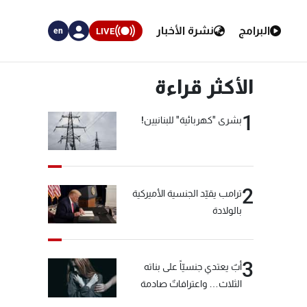
البرامج
نشرة الأخبار
LIVE
en
الأكثر قراءة
1
بشرى "كهربائية" للبنانيين!
2
ترامب يقيّد الجنسية الأميركية
بالولادة
3
أبٌ يعتدي جنسيّاً على بناته
الثلاث… واعترافاتٌ صادمة