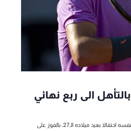
بالتأهل الى ربع نهائي
قدم لاعب التنس الإسباني رافائيل نادال هدية لنفسه احتفالا بعيد ميلاده الـ27، بالفوز على