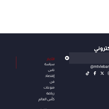
كتروني
الأخبار
سياسة
@mtvleba
ناس
إقتصاد
فن
منوعات
رياضة
كأس العالم