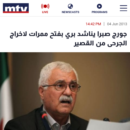
LIVE
NEWSCASTS
PROGRAMS
14:42 PM
04 Jun 2013
en
جورج صبرا يناشد بري بفتح ممرات لاخراج
الأخبار
الجرحى من القصير
سياسة
ناس
إقتصاد
فن
منوعات
رياضة
كأس العالم
البرامج
جدول البرامج