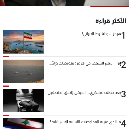
شاهد البرامج
الترددات
الأكثر قراءة
1
عن MTV
وظائف
هرمز... والشرط الإيراني!
الإنـتـاج
تواصل معنا
لاعلاناتكم
شروط الإسـتخدام
سياسة الخصوصية
2
إيران ترفع السقف في هرمز: تعويضات وإلّا...
3
بعد خطف عسكري... الجيش يُلاحق الخاطفين
4
ما الذي غيّرته المفاوضات اللبنانية الإسرائيلية؟