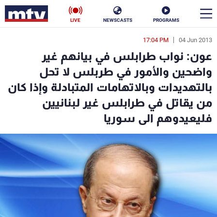
LIVE
NEWSCASTS
PROGRAMS
17:04 PM
04 Jun 2013
en
عون: نواب طرابلس في بيانهم غير
الأخبار
واضحين والأمور في طربلس لا تحل
بالتهديدات وبالاتهامات المتبادلة وإذا كان
سياسة
ناس
من يقاتل في طرابلس غير لبنانيين
إقتصاد
فن
فليعيدوهم الى سوريا
منوعات
رياضة
كأس العالم
البرامج
جدول البرامج