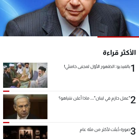
شاهد البرامج
الترددات
عن MTV
وظائف
الإنـتـاج
تواصل معنا
لاعلاناتكم
شروط الإسـتخدام
الأكثر قراءة
سياسة الخصوصية
1
بالفيديو: الظهور الأوّل لمجتبى خامنئي!
2
"عمل حازم في لبنان"... ماذا أعلن نتنياهو؟
3
صورة خُبئت لأكثر من مئة عام