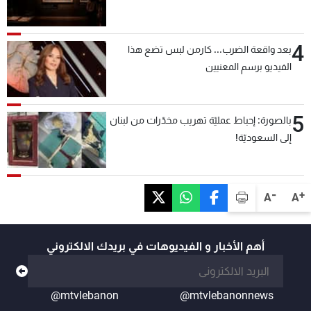
4
بعد واقعة الضرب... كارمن لبس تضع هذا
الفيديو برسم المعنيين
5
بالصورة: إحباط عمليّة تهريب مخدّرات من لبنان
إلى السعوديّة!
-
+
A
A
أهم الأخبار و الفيديوهات في بريدك الالكتروني
@mtvlebanon
@mtvlebanonnews