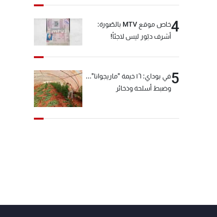
4
خاص موقع MTV بالصّورة:
أشرف دبّور ليس لاجئاً!
5
في بوداي: ١٦ خيمة "ماريجوانا"...
وضبط أسلحة وذخائر