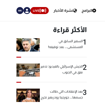
البرامج
نشرة الأخبار
LIVE
en
الأكثر قراءة
1
السفير السابق في
المستشفى... بعد توقيفه!
2
الجيش الإسرائيلي بالفيديو: تدمير
نفق في الجنوب
3
بعد الإنتقادات التي طالت
جسمها... جورجينا رودريغيز تخرج
عن صمتها