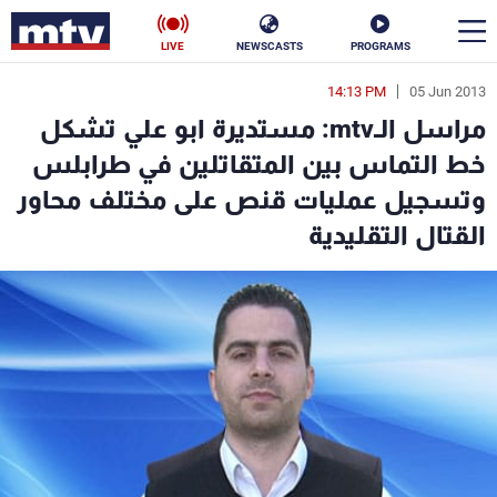
LIVE
NEWSCASTS
PROGRAMS
14:13 PM
05 Jun 2013
en
مراسل الـmtv: مستديرة ابو علي تشكل
الأخبار
خط التماس بين المتقاتلين في طرابلس
وتسجيل عمليات قنص على مختلف محاور
سياسة
ناس
القتال التقليدية
إقتصاد
فن
منوعات
رياضة
كأس العالم
البرامج
جدول البرامج