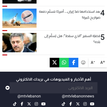
4
بعد استخدامها ضدّ إيران... أميركا تتسلّم دفعة
صواريخ كبيرة!
5
قضيّة السفير "الذي سقط": هل يُسلَّم إلى
بلده؟
-
+
A
A
أهم الأخبار و الفيديوهات في بريدك الالكتروني
@mtvlebanon
@mtvlebanonnews