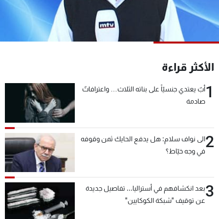
شاهد البرامج
الترددات
عن MTV
وظائف
الأكثر قراءة
الإنـتـاج
تواصل معنا
لاعلاناتكم
شروط الإسـتخدام
1
سياسة الخصوصية
أبٌ يعتدي جنسيّاً على بناته الثلاث… واعترافاتٌ
صادمة
2
الى نواف سلام: هل يدفع الحايك ثمن وقوفه
في وجه خيّاط؟
3
بعد انكشافهم في أستراليا... تفاصيل جديدة
عن توقيف "شبكة الكوكايين"