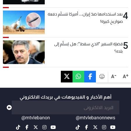
4
بعد استخدامها ضدّ إيران... أميركا تتسلّم دفعة
صواريخ كبيرة!
5
قضيّة السفير "الذي سقط": هل يُسلَّم إلى
بلده؟
-
+
A
A
أهم الأخبار و الفيديوهات في بريدك الالكتروني
@mtvlebanon
@mtvlebanonnews