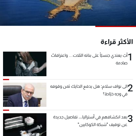
شاهد البرامج
الترددات
عن MTV
وظائف
الأكثر قراءة
الإنـتـاج
تواصل معنا
لاعلاناتكم
شروط الإسـتخدام
1
سياسة الخصوصية
أبٌ يعتدي جنسيّاً على بناته الثلاث… واعترافاتٌ
صادمة
2
الى نواف سلام: هل يدفع الحايك ثمن وقوفه
في وجه خيّاط؟
3
بعد انكشافهم في أستراليا... تفاصيل جديدة
عن توقيف "شبكة الكوكايين"