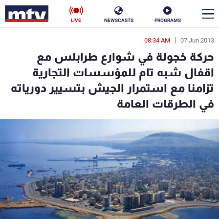
LIVE
NEWSCASTS
PROGRAMS
08:34 AM
07 Jun 2013
en
حركة خجولة في شوارع طرابلس مع
الأخبار
اقفال شبه تام للمؤسسات التجارية
تزامنا مع استمرار الجيش بتسيير دورياته
سياسة
ناس
في الطرقات العامة
إقتصاد
فن
منوعات
رياضة
كأس العالم
البرامج
جدول البرامج