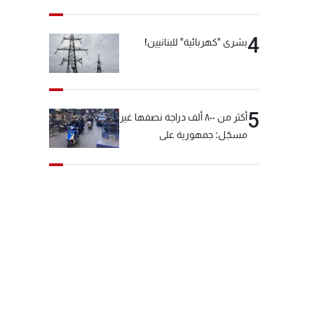
4
بشرى "كهربائية" للبنانيين!
5
أكثر من ٨٠٠ ألف دراجة نصفها غير
مسجّل: جمهورية على
"دولابَين"!