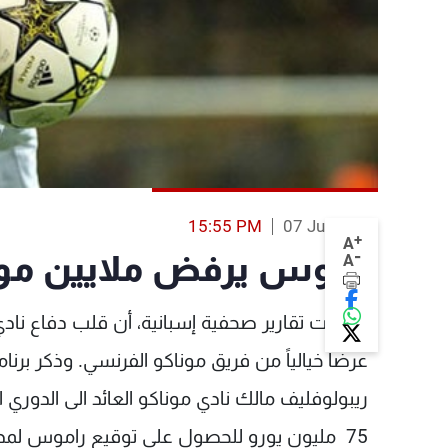
15:55 PM
07 Jun 2013
+
A
-
راموس يرفض ملايين مونا
A
كشفت تقارير صحفية إسبانية، أن قلب دفاع نادي
عرضا خيالياً من فريق موناكو الفرنسي. وذكر برنامج 
ريبولوفليف مالك نادي موناكو العائد الى الدوري 