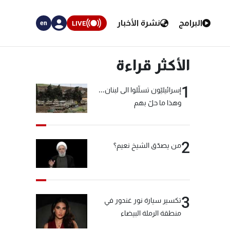
البرامج
نشرة الأخبار
LIVE
en
الأكثر قراءة
1
إسرائيليّون تسلّلوا الى لبنان...
وهذا ما حلّ بهم
2
من يصدّق الشيخ نعيم؟
3
تكسير سيارة نور غندور في
منطقة الرملة البيضاء