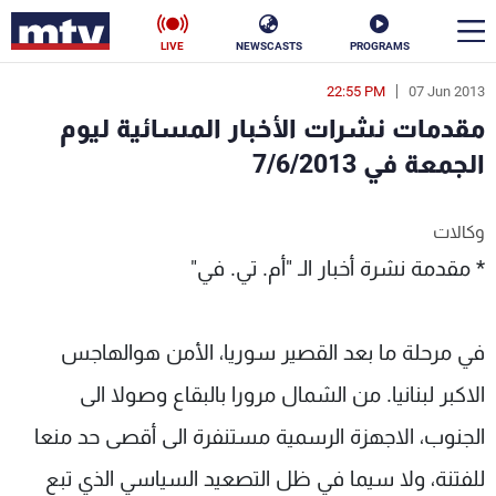
LIVE
NEWSCASTS
PROGRAMS
22:55 PM
07 Jun 2013
en
مقدمات نشرات الأخبار المسائية ليوم
الأخبار
الجمعة في 7/6/2013
سياسة
ناس
وكالات
إقتصاد
فن
* مقدمة نشرة أخبار الـ "أم. تي. في"
منوعات
رياضة
في مرحلة ما بعد القصير سوريا، الأمن هوالهاجس
كأس العالم
الاكبر لبنانيا. من الشمال مرورا بالبقاع وصولا الى
الجنوب، الاجهزة الرسمية مستنفرة الى أقصى حد منعا
البرامج
للفتنة، ولا سيما في ظل التصعيد السياسي الذي تبع
جدول البرامج