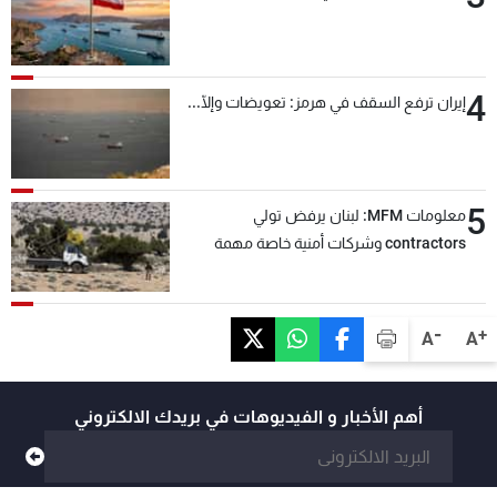
4
إيران ترفع السقف في هرمز: تعويضات وإلّا...
5
معلومات MFM: لبنان يرفض تولي
contractors وشركات أمنية خاصة مهمة
التحقق من نزع سلاح "حزب الله"
-
+
A
A
أهم الأخبار و الفيديوهات في بريدك الالكتروني
@mtvlebanon
@mtvlebanonnews