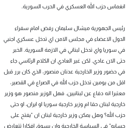
انغماس حزب الله العسكري في الحرب السورية.
شاهد البرامج
الترددات
رئيس الجهورية ميشال سليمان رفض امام سفراء
عن MTV
وظائف
الدول الاعضاء في مجلس الامن اي تدخل عسكري اجنبي
الإنـتـاج
تواصل معنا
لاعلاناتكم
شروط الإسـتخدام
في سوريا واي تدخل لبناني في الازمة السورية. الخبر
سياسة الخصوصية
حتى الان عادي. لكن غير العادي ان الكلام الرئاسي جاء
في حضور وزير الخارجية عدنان منصور، الذي كان برر قبل
اقل من يومين تدخل حزب الله في الصراع في القصير،
معتبرا انه دفاع عن لبنانيين. فهل الوزير منصور هو وزير
خارجية لبنان حقا ام وزير خارجية سوريا او ايران، او حتى
حزب الله؟ وهل يمكن وزير خارجية لبنان ان "يفتح على
حسابه" في السياسة الخارجية وان يسوق افكارا تتعارض