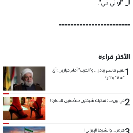
ال "او تي في".
========================
الأكثر قراءة
1
نعيم قاسم يبادر... و"الحزب" أمام خيارين: أيّ
"سمّ" يختار؟
2
في بيروت: تفكيك شبكتين منظّمتين للدعارة!
3
هرمز... والشرط الإيراني!