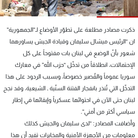
شاهد البرامج
الترددات
ذكرت مصادر مطلعة على تطوّر الأوضاع لـ”الجمهورية”
عن MTV
وظائف
ان “الرئيس ميشال سليمان وقيادة الجيش يساورهما
الإنـتـاج
تواصل معنا
لاعلاناتكم
شروط الإسـتخدام
شعور بأنّ الوضع في لبنان بات مفتوحاً على كل
سياسة الخصوصية
الإحتمالات، انطلاقاً من تدخّل “حزب الله” في معارك
سوريا عموماً والقُصير خصوصاً، وبسبب الردود على هذا
التدخّل التي تُنذر بانفجار الفتنة السنّية ـ الشيعية، وقد نجح
لبنان حتى الآن في احتوائها عسكرياً وإبقائها في إطار
سياسي أكثر من أمني”.
وأضافت المصادر: “لدى سليمان والجيش كذلك
معلومات من الأجهزة الأمنية والمخابرات تفيد أن هذا