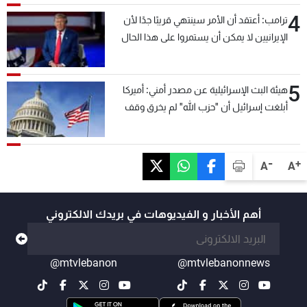
4
ترامب: أعتقد أن الأمر سينتهي قريبًا جدًا لأن
الإيرانيين لا يمكن أن يستمروا على هذا الحال
5
هيئة البث الإسرائيلية عن مصدر أمني: أميركا
أبلغت إسرائيل أن "حزب الله" لم يخرق وقف
إطلاق النار أمس في مجدل زون وطلبت منها
عدم التصعيد خشية أن يؤثر ذلك على مفاوضات
روما
-
+
A
A
أهم الأخبار و الفيديوهات في بريدك الالكتروني
@mtvlebanon
@mtvlebanonnews