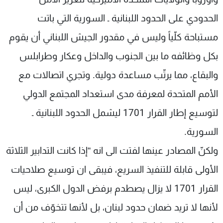
الحدودي على الحدود اللبنانية ـ السورية التي باتت
مستباحة كلّياً وليس في مقدور الجيش اللبناني أن يقوم
بكل وظائفه ما بين الجنوب والداخل وعكار وطرابلس
والبقاع، مما يرتّب مساعدة دولية. وتجري اتصالات مع
الأمم المتحدة لمعرفة مدى استعداد المجتمع الدولي
لتوسيع إطار القرار 1701 ليشمل الحدود اللبنانية ـ
السورية.
ولكنّ المصادر عينها لفتت الى انه “إذا كانت التدابير الثلاثة
الأولى قابلة للتنفيذ السريع، فيبقى ان توسيع صلاحيات
القرار 1701 لا يزال يصطدم برفض الدول الكبرى، ليس
لأنها لا تريد ضمان حدود لبنان، بل لأنها تتخوّف من أن