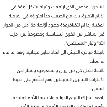
الشحن المذهبي الذي ارتفعت وتيرته بشكل مؤذ في
الأيام الأخيرة، بات من الصعب جداً احتواؤه في المرحلة
المقبلة إذا لم تتضافرعدّة جهود أوّلها: حدّ أدنى من الحوار
غير المباشر بين القوى السياسية وخصوصاً بين “حزب
الله” وتيار “المستقبل”.
ثانيها: مبادرة الجيش الى اتّخاذ تدابير ميدانية، وهذا ما قام
به فعلاً.
ثالثها: تدخّل كل من إيران والسعودية وقطر لدى
الأطراف اللبنانيين المرتبطين بهم لحثّهم على ضبط
النفس.
رابعها: تحرّك القوى الدولية ولا سيما الأمم المتحدة
وأوروبا والولايات المتحدة الأميركية لتعزيز الأمن