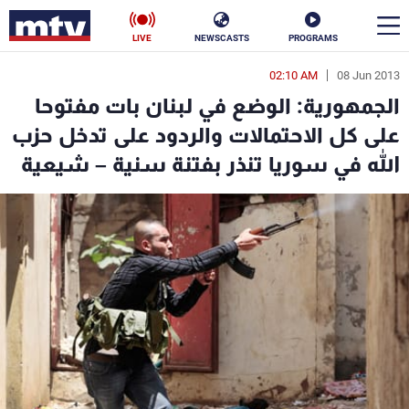
LIVE
NEWSCASTS
PROGRAMS
02:10 AM
08 Jun 2013
en
الجمهورية: الوضع في لبنان بات مفتوحا
الأخبار
على كل الاحتمالات والردود على تدخل حزب
الله في سوريا تنذر بفتنة سنية – شيعية
سياسة
ناس
إقتصاد
فن
منوعات
رياضة
كأس العالم
البرامج
جدول البرامج