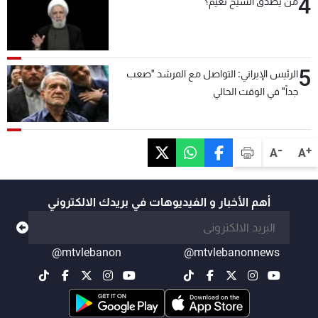
4
من يصدّق الشيخ نعيم؟
5
الرئيس الإيراني: التواصل مع المرشد "صعب
جداً" في الوقت الحالي
-
+
A
A
أهم الأخبار و الفيديوهات في بريدك الالكتروني
@mtvlebanon
@mtvlebanonnews