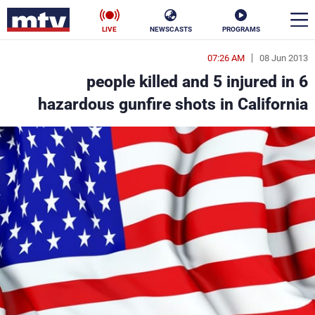
LIVE
NEWSCASTS
PROGRAMS
07:26 AM
08 Jun 2013
en
6 people killed and 5 injured in
الأخبار
hazardous gunfire shots in California
سياسة
ناس
إقتصاد
فن
منوعات
رياضة
كأس العالم
البرامج
جدول البرامج