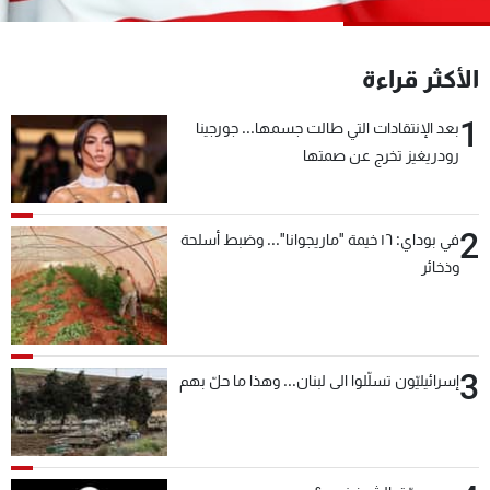
شاهد البرامج
الترددات
الأكثر قراءة
1
عن MTV
وظائف
بعد الإنتقادات التي طالت جسمها... جورجينا
الإنـتـاج
تواصل معنا
رودريغيز تخرج عن صمتها
لاعلاناتكم
شروط الإسـتخدام
سياسة الخصوصية
2
في بوداي: ١٦ خيمة "ماريجوانا"... وضبط أسلحة
وذخائر
3
إسرائيليّون تسلّلوا الى لبنان... وهذا ما حلّ بهم