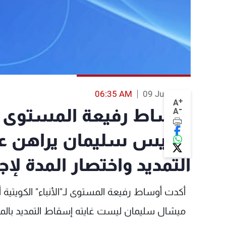
06:35 AM
09 Jun 2013
+
A
-
أوساط رفيعة المستوى لـ"ا
A
الرئيس سليمان يراهن ع
التمديد واختصار المدة لإجر
أكدت أوساط رفيعة المستوى لـ"الأنباء" الكويتية
ميشال سليمان ليست غايته إسقاط التمديد بالمط