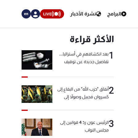
البرامج
نشرة الأخبار
LIVE
en
الأكثر قراءة
1
بعد انكشافهم في أستراليا...
تفاصيل جديدة عن توقيف
"شبكة الكوكايين"
2
أنفاق "حزب الله" من البقاع إلى
كسروان فجبيل وصولاً إلى
المختارة... التفاصيل في نشرة
الأخبار بعد قليل
3
الرئيس عون ردّ 4 قوانين إلى
مجلس النواب