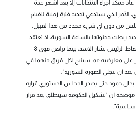
اد ممكنا اجراء الانتخابات إلا بعد اشهر عدة
انتهاء ولاية مجلس النواب في 20 الجاري، الأمر الذي يستدعي تحديد فترة زمنية للقيام
مجلس من دون اي شيء محدد من هذا القبيل.
يد ربطت خطوتها بالساعة السورية، اذ تعتقد
قوى 14 آذار ان الحرب في سوريا ستؤدي الى اسقاط الرئيس بشار الاسد، بينما تراهن قوى 8
ار على معارضيه مما سيتيح لكل فريق منهما في
بعد ان تنجلي الصورة السورية".
 بحال جمود حتى يصدر المجلس الدستوري قراره
، موضحة ان "تشكيل الحكومة سينطلق بعد قرار
 سياسية".