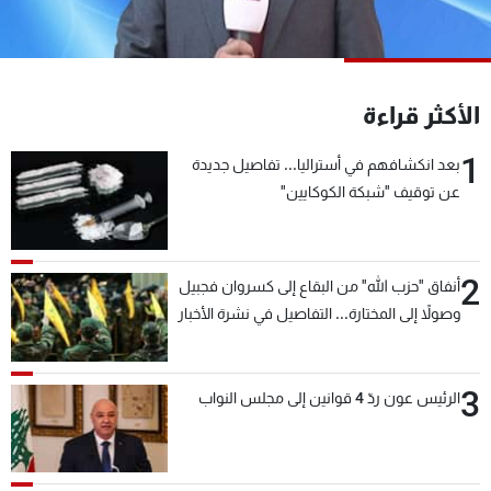
شاهد البرامج
الترددات
الأكثر قراءة
عن MTV
وظائف
الإنـتـاج
تواصل معنا
1
بعد انكشافهم في أستراليا... تفاصيل جديدة
لاعلاناتكم
شروط الإسـتخدام
عن توقيف "شبكة الكوكايين"
سياسة الخصوصية
2
أنفاق "حزب الله" من البقاع إلى كسروان فجبيل
وصولاً إلى المختارة... التفاصيل في نشرة الأخبار
بعد قليل
3
الرئيس عون ردّ 4 قوانين إلى مجلس النواب