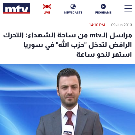
LIVE
NEWSCASTS
PROGRAMS
14:10 PM
09 Jun 2013
en
مراسل الـmtv من ساحة الشهداء: التحرك
الأخبار
الرافض لتدخل "حزب الله" في سوريا
استمر لنحو ساعة
سياسة
ناس
إقتصاد
فن
منوعات
رياضة
كأس العالم
البرامج
جدول البرامج