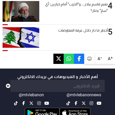
4
نعيم قاسم يبادر... و"الحزب" أمام خيارين: أيّ
"سمّ" يختار؟
5
أخطر ما دار داخل غرفة المفاوضات
-
+
A
A
أهم الأخبار و الفيديوهات في بريدك الالكتروني
@mtvlebanon
@mtvlebanonnews