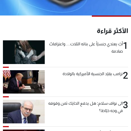
شاهد البرامج
الترددات
الأكثر قراءة
عن MTV
وظائف
الإنـتـاج
تواصل معنا
1
أبٌ يعتدي جنسيّاً على بناته الثلاث… واعترافاتٌ
لاعلاناتكم
شروط الإسـتخدام
صادمة
سياسة الخصوصية
2
ترامب يقيّد الجنسية الأميركية بالولادة
3
الى نواف سلام: هل يدفع الحايك ثمن وقوفه
في وجه خيّاط؟