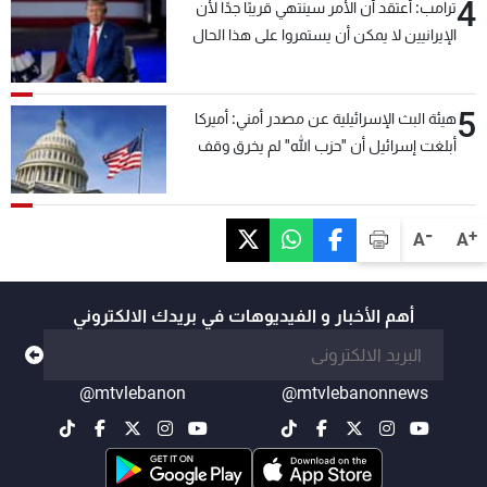
4
ترامب: أعتقد أن الأمر سينتهي قريبًا جدًا لأن
الإيرانيين لا يمكن أن يستمروا على هذا الحال
5
هيئة البث الإسرائيلية عن مصدر أمني: أميركا
أبلغت إسرائيل أن "حزب الله" لم يخرق وقف
إطلاق النار أمس في مجدل زون وطلبت منها
عدم التصعيد خشية أن يؤثر ذلك على مفاوضات
روما
-
+
A
A
أهم الأخبار و الفيديوهات في بريدك الالكتروني
@mtvlebanon
@mtvlebanonnews