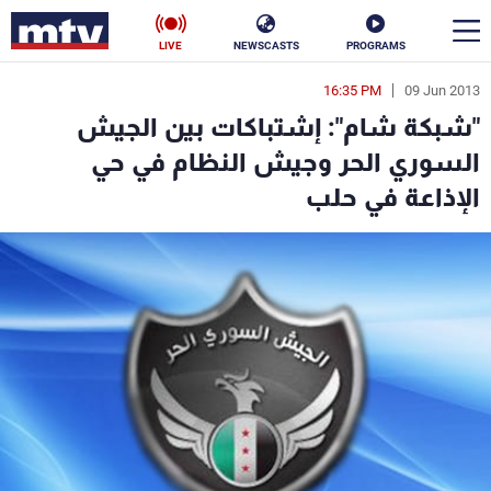
LIVE
NEWSCASTS
PROGRAMS
16:35 PM
09 Jun 2013
en
"شبكة شام": إشتباكات بين الجيش
الأخبار
السوري الحر وجيش النظام في حي
الإذاعة في حلب
سياسة
ناس
إقتصاد
فن
منوعات
رياضة
كأس العالم
البرامج
جدول البرامج