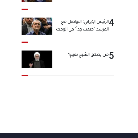
"انشالله خير"
4
الرئيس الإيراني: التواصل مع
المرشد "صعب جداً" في الوقت
الحالي
5
من يصدّق الشيخ نعيم؟