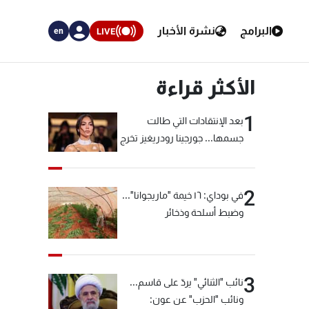
البرامج
نشرة الأخبار
LIVE
en
الأكثر قراءة
1
بعد الإنتقادات التي طالت
جسمها... جورجينا رودريغيز تخرج
عن صمتها
2
في بوداي: ١٦ خيمة "ماريجوانا"...
وضبط أسلحة وذخائر
3
نائب "الثنائي" يردّ على قاسم...
ونائب "الحزب" عن عون: