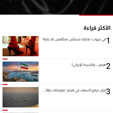
شاهد البرامج
الترددات
الأكثر قراءة
عن MTV
وظائف
الإنـتـاج
تواصل معنا
1
في بيروت: تفكيك شبكتين منظّمتين للدعارة!
لاعلاناتكم
شروط الإسـتخدام
سياسة الخصوصية
2
هرمز... والشرط الإيراني!
3
إيران ترفع السقف في هرمز: تعويضات وإلّا...