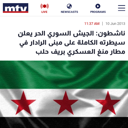
LIVE
NEWSCASTS
PROGRAMS
11:37 AM
10 Jun 2013
en
ناشطون: الجيش السوري الحر يعلن
الأخبار
سيطرته الكاملة على مبنى الرادار في
مطار منغ العسكري بريف حلب
سياسة
ناس
إقتصاد
فن
منوعات
رياضة
كأس العالم
البرامج
جدول البرامج