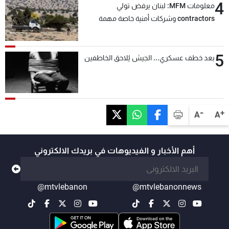
4
معلومات MFM: لبنان يرفض تولي
contractors وشركات أمنية خاصة مهمة
التحقق من نزع سلاح "حزب الله"
5
بعد خطف عسكري... الجيش يُلاحق الخاطفين
-
+
A
A
أهم الأخبار و الفيديوهات في بريدك الالكتروني
@mtvlebanon
@mtvlebanonnews