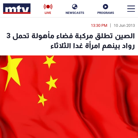
LIVE
NEWSCASTS
PROGRAMS
13:30 PM
10 Jun 2013
en
الصين تطلق مركبة فضاء مأهولة تحمل 3
الأخبار
رواد بينهم امرأة غدا الثلاثاء
سياسة
ناس
إقتصاد
فن
منوعات
رياضة
كأس العالم
البرامج
جدول البرامج