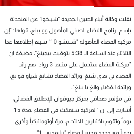
شاهد البرامج
الترددات
نقلت وكالة أنباء الصين الجديدة "شينخوا" عن المتحدثة
بإسم برنامج الفضاء الصيني المأهول وو بينغ، قولها: "إن
عن MTV
وظائف
الإنـتـاج
تواصل معنا
مركبة الفضاء المأهولة "شنتشو 10" سيتم إطلاقها غدا
لاعلاناتكم
شروط الإسـتخدام
الثلاثاء عند الساعة الـ 5:38 بتوقيت بيجينغ"، مضيفة ان
سياسة الخصوصية
"مركبة الفضاء ستحمل على متنها 3 رواد، هم رائد
الفضاء ني هاي شنغ، ورائد الفضاء تشانغ شياو قوانغ،
ورائدة الفضاء وانغ يا بينغ".
في مؤتمر صحافي بمركز جيوقوان للإطلاق الفضائي،
أشارت إلى ان "المركبة ستمكث في الفضاء لمدة 15
يوماً وتقوم باختبارين للالتحام، مرة أوتوماتيكياً وأخرى
يدوياً مع وحدة مختبر الفضاء "تيانقونغ ـ 1".