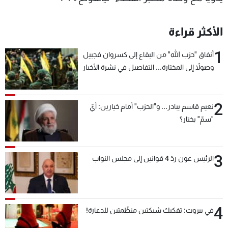
الأكثر قراءة
1
أنفاق "حزب الله" من البقاع إلى كسروان فجبيل
وصولاً إلى المختارة... التفاصيل في نشرة الأخبار
بعد قليل
2
نعيم قاسم يبادر... و"الحزب" أمام خيارين: أيّ
"سمّ" يختار؟
3
الرئيس عون ردّ 4 قوانين إلى مجلس النواب
4
في بيروت: تفكيك شبكتين منظّمتين للدعارة!