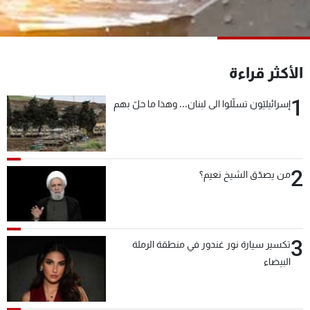
شاهد البرامج
الترددات
الأكثر قراءة
عن MTV
وظائف
الإنـتـاج
تواصل معنا
1
إسرائيليّون تسلّلوا الى لبنان... وهذا ما حلّ بهم
لاعلاناتكم
شروط الإسـتخدام
سياسة الخصوصية
2
من يصدّق الشيخ نعيم؟
3
تكسير سيارة نور غندور في منطقة الرملة
البيضاء