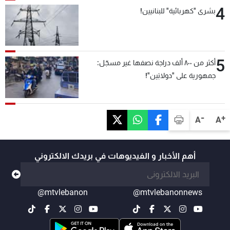
4
بشرى "كهربائية" للبنانيين!
5
أكثر من ٨٠٠ ألف دراجة نصفها غير مسجّل:
جمهورية على "دولابَين"!
-
+
A
A
أهم الأخبار و الفيديوهات في بريدك الالكتروني
@mtvlebanon
@mtvlebanonnews