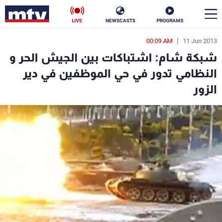
LIVE
NEWSCASTS
PROGRAMS
00:09 AM
11 Jun 2013
en
شبكة شام: اشتباكات بين الجيش الحر و
الأخبار
النظامي تدور في حي الموظفين في دير
الزور
سياسة
ناس
إقتصاد
فن
منوعات
رياضة
كأس العالم
البرامج
جدول البرامج