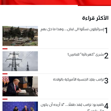
شاهد البرامج
الترددات
الأكثر قراءة
1
عن MTV
وظائف
إسرائيليّون تسلّلوا الى لبنان... وهذا ما حلّ بهم
الإنـتـاج
تواصل معنا
لاعلاناتكم
شروط الإسـتخدام
سياسة الخصوصية
2
بشرى "كهربائية" للبنانيين!
3
ترامب يقيّد الجنسية الأميركية بالولادة
4
بالفيديو: ترامب يُنقذ طفلاً... "لا أريده أن يكون
مثل بايدن"!