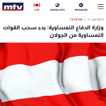
LIVE
NEWSCASTS
PROGRAMS
15:55 PM
11 Jun 2013
en
وزارة الدفاع النمساوية: بدء سحب القوات
الأخبار
النمساوية من الجولان
سياسة
ناس
إقتصاد
فن
منوعات
رياضة
كأس العالم
البرامج
جدول البرامج