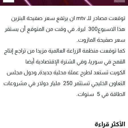
شاهد البرامج
الترددات
توقعت مصادر للـ mtv ان يرتفع سعر صفيحة البنزين
هذا الاسبوع300 ليرة. في وقت من المتوقع أن يستقر
عن MTV
وظائف
الإنـتـاج
تواصل معنا
سعر صفيحة المازوت.
لاعلاناتكم
شروط الإسـتخدام
كما توقعت منظمة الزراعة العالمية مزيدا من تراجع إنتاج
سياسة الخصوصية
القمح في سوريا، وفي الشنرة الإقتصادية أيضا
الكويت تستعد لطرح عملة محلية جديدة, ودول مجلس
التعاون الخليجي تستثمر 250 مليار دولار في مشروعات
الطاقة في 5 سنوات.
الأكثر قراءة