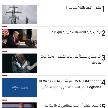
1
بشرى "كهربائية" للبنانيين!
2
ترامب يقيّد الجنسية الأميركية بالولادة
3
أبٌ يعتدي جنسيّاً على بناته الثلاث… واعترافاتٌ
صادمة
4
مجموعة CMA CGM عبر شركتها التابعة CEVA
Logistics تُنجز الاستحواذ على مجموعة فتّال
5
ترامب: أعتقد أن الأمر سينتهي قريبًا جدًا لأن