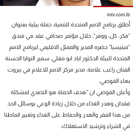
شاهد البرامج
الترددات
mtv.com.lb
أطلق برنامج الامم المتحدة للتنمية، حملة بيئية بعنوان
عن MTV
وظائف
"فكر، كل، ووفر"، خلال مؤتمر صحافي عقد في فندق
الإنـتـاج
تواصل معنا
"فينيسيا" حضره المدير والممثل الاقليمي لبرنامج الامم
لاعلاناتكم
شروط الإسـتخدام
سياسة الخصوصية
المتحدة للبيئة الدكتور اياد ابو مغلي، سفير النوايا الحسنة
الفنان راغب علامة، مدير مركز الامم للاعلام في بيروت
بهاء القوصي،
وأعلن القوصي ان "هدف الحملة هو التصدي لمشكلة
فقدان وهدر الغذاء من خلال زيادة الوعي بوسائل الحد
من هذا الفقر والهدر والحفاظ على الغذاء وتغيير انماطنا
في الشراء وترشيد الاستهلاك.