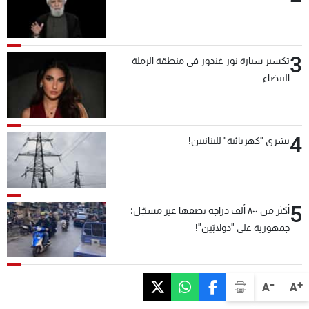
3
تكسير سيارة نور غندور في منطقة الرملة
البيضاء
4
بشرى "كهربائية" للبنانيين!
5
أكثر من ٨٠٠ ألف دراجة نصفها غير مسجّل:
جمهورية على "دولابَين"!
-
+
A
A