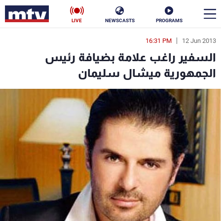
LIVE
NEWSCASTS
PROGRAMS
16:31 PM
12 Jun 2013
en
السفير راغب علامة بضيافة رئيس
الأخبار
الجمهورية ميشال سليمان
سياسة
ناس
إقتصاد
فن
منوعات
رياضة
كأس العالم
البرامج
جدول البرامج