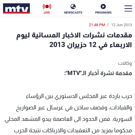
LIVE
NEWSCASTS
PROGRAMS
21:48 PM
12 Jun 2013
en
مقدمات نشرات الاخبار المسائية ليوم
الأخبار
الاربعاء في 12 حزيران 2013
سياسة
ناس
وكالات
إقتصاد
فن
مقدمة نشرة أخبار الـ"MTV":
منوعات
رياضة
حرب باردة عبر المجلس الدستوري بين الرؤساء
كأس العالم
والقيادات، وقصف ساخن في عرسال عبر الصواريخ
السورية. فمن الحدود الى العاصمة يبدو المشهد المحلي
البرامج
محكوما بمزيد من التعقيدات والارباكات نتيجة الحرب
جدول البرامج