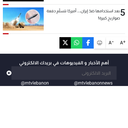
5
بعد استخدامها ضدّ إيران... أميركا تتسلّم دفعة
صواريخ كبيرة!
-
+
A
A
أهم الأخبار و الفيديوهات في بريدك الالكتروني
@mtvlebanon
@mtvlebanonnews
© MTV Lebanon. All rights reserved.
powered by koein