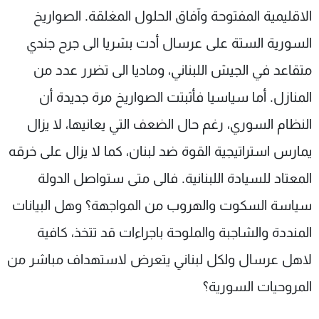
الاقليمية المفتوحة وآفاق الحلول المغلقة. الصواريخ
شاهد البرامج
الترددات
السورية الستة على عرسال أدت بشريا الى جرح جندي
متقاعد في الجيش اللبناني، وماديا الى تضرر عدد من
عن MTV
وظائف
المنازل. أما سياسيا فأثبتت الصواريخ مرة جديدة أن
الإنـتـاج
تواصل معنا
لاعلاناتكم
شروط الإسـتخدام
النظام السوري، رغم حال الضعف التي يعانيها، لا يزال
سياسة الخصوصية
يمارس استراتيجية القوة ضد لبنان، كما لا يزال على خرقه
المعتاد للسيادة اللبنانية. فالى متى ستواصل الدولة
سياسة السكوت والهروب من المواجهة؟ وهل البيانات
المنددة والشاجبة والملوحة باجراءات قد تتخذ، كافية
لاهل عرسال ولكل لبناني يتعرض لاستهداف مباشر من
المروحيات السورية؟