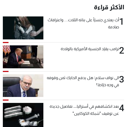
الأكثر قراءة
1
أبٌ يعتدي جنسيّاً على بناته الثلاث… واعترافاتٌ
صادمة
2
ترامب يقيّد الجنسية الأميركية بالولادة
3
الى نواف سلام: هل يدفع الحايك ثمن وقوفه
في وجه خيّاط؟
4
بعد انكشافهم في أستراليا... تفاصيل جديدة
عن توقيف "شبكة الكوكايين"