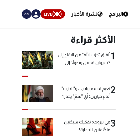
البرامج
نشرة الأخبار
LIVE
en
الأكثر قراءة
1
أنفاق "حزب الله" من البقاع إلى
كسروان فجبيل وصولاً إلى
المختارة... التفاصيل في نشرة
الأخبار بعد قليل
2
نعيم قاسم يبادر... و"الحزب"
أمام خيارين: أيّ "سمّ" يختار؟
3
في بيروت: تفكيك شبكتين
منظّمتين للدعارة!