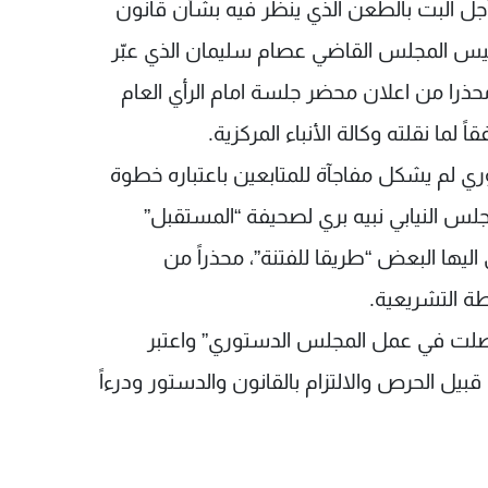
جل البت بالطعن الذي ينظر فيه بشأن قانون
رئيس المجلس القاضي عصام سليمان الذي عبّر
ذرا من اعلان محضر جلسة امام الرأي العام
ما نقلته وكالة الأنباء المركزية.
 لم يشكل مفاجآة للمتابعين باعتباره خطوة
جلس النيابي نبيه بري لصحيفة “المستقبل”
اليها البعض “طريقا للفتنة”، محذراً من
ة التشريعية.
صلت في عمل المجلس الدستوري” واعتبر
بيل الحرص والالتزام بالقانون والدستور ودرءاً