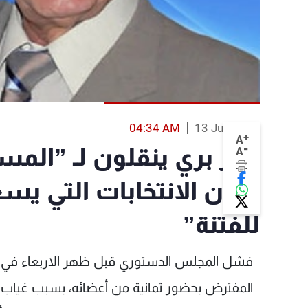
04:34 AM
13 Jun 2013
+
A
-
زوار بري ينقلون لـ ”ال
A
تكون الانتخابات التي يس
للفتنة”
فشل المجلس الدستوري قبل ظهر الاربعاء في عق
المفترض بحضور ثمانية من أعضائه، بسبب غياب