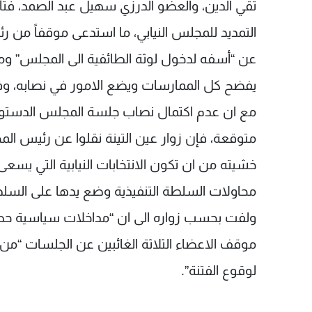
تقي الدين، والعضو الدرزي سهيل عبد الصمد، فتأ
التمديد للمجلس النيابي، ما استدعى موقفاً من 
عن “أسفه لدخول لوثة الطائفية الى المجلس” ومح
يفضح كل الممارسات ويضع الامور في نصابه، وفقاً ل
مع ان عدم اكتمال نصاب جلسة المجلس الدستوري
متوقعة، فإن زوار عين التينة نقلوا عن رئيس الم
خشيته من ان تكون الانتخابات النيابية التي يسعى 
محاولات السلطة التنفيذية وضع يدها على السلط
ولفت بحسب زواره الى ان “مداخلات سياسية ح
موقف الاعضاء الثلاثة الغائبين عن الجلسات “من ق
لوقوع الفتنة”.