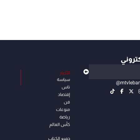
كتروني
الأخبار
سياسة
@mtvleba
ناس
إقتصاد
فن
منوعات
رياضة
كأس العالم
جميع الكـتاب