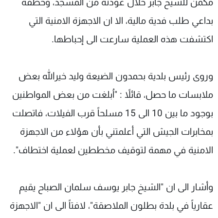
مكمن للشيخ جابر خلال عودته من المسجد، وخطفه
بداعي طلب فدية مالية، الا ان الاجهزة الامنية التي
اكتشفت هذه العملية سارعت الى إحباطها.
وروى رئيس بلدية بحمدون الضيعة وليد خيرالله بعض
ملابسات ما حصل، قائلاً : "اُبلغت من بعض المواطنين
بوجود ما بين 10 الى 15 مسلحاً قرب الفيلات، فاتصلت
بمخابرات الجيش التي أعلمتني بأن هؤلاء من الاجهزة
الامنية في مهمة لتوقيف مخططين لعملية اختطاف".
وأشار الى ان "الشيخ جابر يوسف سلمان الصباح يقيم
عقارياً في بلدة بطلون الملاصقة"، لافتاً الى ان "الاجهزة