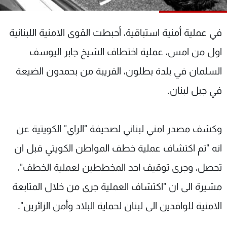
شاهد البرامج
الترددات
في عملية أمنية استباقية، أحبطت القوى الامنية اللبنانية
اول من امس، عملية اختطاف الشيخ جابر اليوسف
عن MTV
وظائف
الإنـتـاج
تواصل معنا
السلمان في بلدة بطلون، القريبة من بحمدون الضيعة
لاعلاناتكم
شروط الإسـتخدام
في جبل لبنان.
سياسة الخصوصية
وكشف مصدر امني لبناني لصحيفة "الراي" الكويتية عن
انه "تم اكتشاف عملية خطف المواطن الكويتي قبل ان
تحصل، وجرى توقيف احد المخططين لعملية الخطف"،
مشيرة الى ان "اكتشاف العملية جرى من خلال المتابعة
الامنية للوافدين الى لبنان لحماية البلاد وأمن الزائرين".