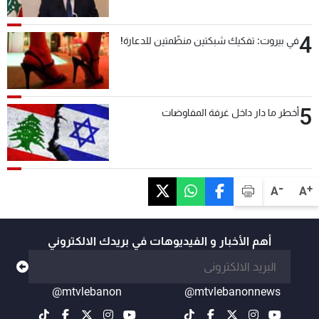
4
في بيروت: تفكيك شبكتين منظّمتين للدعارة!
5
أخطر ما دار داخل غرفة المفاوضات
-
+
A
A
أهم الأخبار و الفيديوهات في بريدك الالكتروني
@mtvlebanon
@mtvlebanonnews