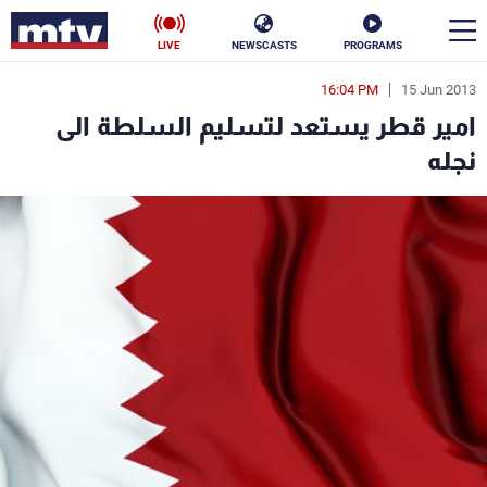
LIVE
NEWSCASTS
PROGRAMS
16:04 PM
15 Jun 2013
en
امير قطر يستعد لتسليم السلطة الى
الأخبار
نجله
سياسة
ناس
إقتصاد
فن
منوعات
رياضة
كأس العالم
البرامج
جدول البرامج