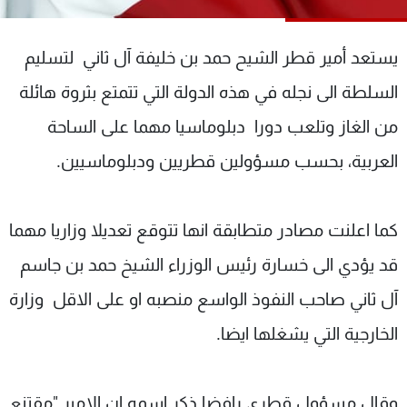
شاهد البرامج
الترددات
يستعد أمير قطر الشيح حمد بن خليفة آل ثاني لتسليم
السلطة الى نجله في هذه الدولة التي تتمتع بثروة هائلة
عن MTV
وظائف
الإنـتـاج
تواصل معنا
من الغاز وتلعب دورا دبلوماسيا مهما على الساحة
لاعلاناتكم
شروط الإسـتخدام
العربية، بحسب مسؤولين قطريين ودبلوماسيين.
سياسة الخصوصية
كما اعلنت مصادر متطابقة انها تتوقع تعديلا وزاريا مهما
قد يؤدي الى خسارة رئيس الوزراء الشيخ حمد بن جاسم
آل ثاني صاحب النفوذ الواسع منصبه او على الاقل وزارة
الخارجية التي يشغلها ايضا.
وقال مسؤول قطري رافضا ذكر اسمه ان الامير "مقتنع