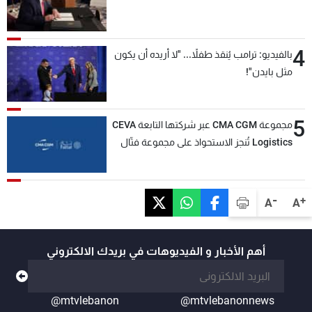
4
بالفيديو: ترامب يُنقذ طفلاً... "لا أريده أن يكون
مثل بايدن"!
5
مجموعة CMA CGM عبر شركتها التابعة CEVA
Logistics تُنجز الاستحواذ على مجموعة فتّال
-
+
A
A
أهم الأخبار و الفيديوهات في بريدك الالكتروني
@mtvlebanon
@mtvlebanonnews