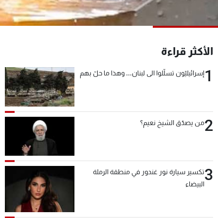
شاهد البرامج
الترددات
الأكثر قراءة
عن MTV
وظائف
الإنـتـاج
تواصل معنا
1
إسرائيليّون تسلّلوا الى لبنان... وهذا ما حلّ بهم
لاعلاناتكم
شروط الإسـتخدام
سياسة الخصوصية
2
من يصدّق الشيخ نعيم؟
3
تكسير سيارة نور غندور في منطقة الرملة
البيضاء