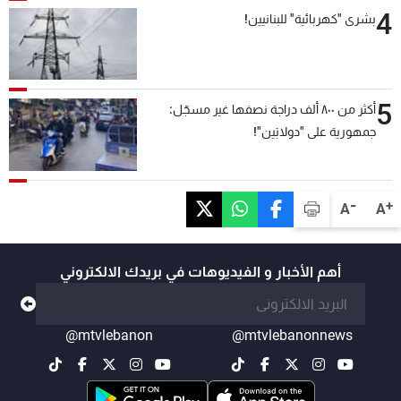
4
بشرى "كهربائية" للبنانيين!
5
أكثر من ٨٠٠ ألف دراجة نصفها غير مسجّل:
جمهورية على "دولابَين"!
-
+
A
A
أهم الأخبار و الفيديوهات في بريدك الالكتروني
@mtvlebanon
@mtvlebanonnews