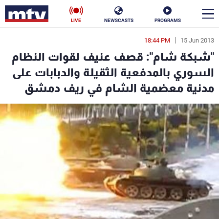
LIVE
NEWSCASTS
PROGRAMS
18:44 PM
15 Jun 2013
en
"شبكة شام": قصف عنيف لقوات النظام
الأخبار
السوري بالمدفعية الثقيلة والدبابات على
مدنية معضمية الشام في ريف دمشق
سياسة
ناس
إقتصاد
فن
منوعات
رياضة
كأس العالم
البرامج
جدول البرامج