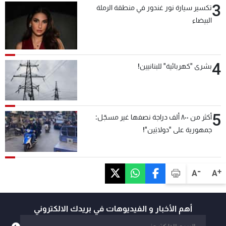
3
تكسير سيارة نور غندور في منطقة الرملة
البيضاء
4
بشرى "كهربائية" للبنانيين!
5
أكثر من ٨٠٠ ألف دراجة نصفها غير مسجّل:
جمهورية على "دولابَين"!
-
+
A
A
أهم الأخبار و الفيديوهات في بريدك الالكتروني