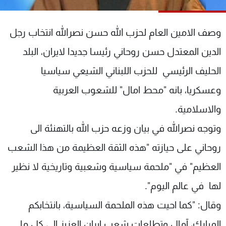
شاهد البرامج
الترددات
وصف الامين العام لحزب الله حسن نصرالله انتخاب رجل
الدين المعتدل حسن روحاني رئيسا جديدا لايران، البلد
عن MTV
وظائف
الإنـتـاج
تواصل معنا
الحليف الرئيسي للحزب اللبناني الشيعي سياسيا
لاعلاناتكم
شروط الإسـتخدام
وعسكريا، بانه "محط امال" للشعوب العربية
سياسة الخصوصية
والاسلامية.
وتوجه نصرالله في بيان وزعه حزب الله بالتهنئة الى
روحاني على حيازته "هذه الثقة العظيمة من هذا الشعب
العظيم" في "ملحمة سياسية وشعبية وتاريخية لا نظير
لها في عالم اليوم".
وقال: "كما احيت هذه الملحمة السياسية، بانتخابكم
المبارك، آمال وتطلعات شعب إيران العزيز الى كل ما