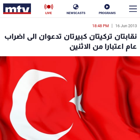
LIVE
NEWSCASTS
PROGRAMS
18:48 PM
16 Jun 2013
en
نقابتان تركيتان كبيرتان تدعوان الى اضراب
الأخبار
عام اعتبارا من الاثنين
سياسة
ناس
إقتصاد
فن
منوعات
رياضة
كأس العالم
البرامج
جدول البرامج