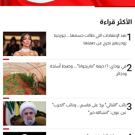
شاهد البرامج
الترددات
الأكثر قراءة
1
عن MTV
وظائف
بعد الإنتقادات التي طالت جسمها... جورجينا
الإنـتـاج
تواصل معنا
رودريغيز تخرج عن صمتها
لاعلاناتكم
شروط الإسـتخدام
سياسة الخصوصية
2
في بوداي: ١٦ خيمة "ماريجوانا"... وضبط أسلحة
وذخائر
3
نائب "الثنائي" يردّ على قاسم... ونائب "الحزب"
عن عون: "انشالله خير"