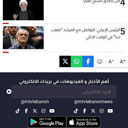
4
من يصدّق الشيخ نعيم؟
5
الرئيس الإيراني: التواصل مع المرشد "صعب
جداً" في الوقت الحالي
-
+
A
A
أهم الأخبار و الفيديوهات في بريدك الالكتروني
@mtvlebanon
@mtvlebanonnews