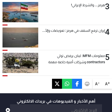
3
هرمز... والشرط الإيراني!
4
إيران ترفع السقف في هرمز: تعويضات وإلّا...
5
معلومات MFM: لبنان يرفض تولي
contractors وشركات أمنية خاصة مهمة
التحقق من نزع سلاح "حزب الله"
-
+
A
A
أهم الأخبار و الفيديوهات في بريدك الالكتروني