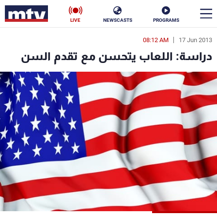
LIVE
NEWSCASTS
PROGRAMS
08:12 AM
17 Jun 2013
en
دراسة: اللعاب يتحسن مع تقدم السن
الأخبار
سياسة
ناس
إقتصاد
فن
منوعات
رياضة
كأس العالم
البرامج
جدول البرامج