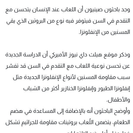
شاهد البرامج
وجد باحثون صينيون أن اللعاب عند الإنسان يتحسن مع
الترددات
التقدم في السن فيتوفر فيه نوع من البروتين الذي يقي
المسنين من الإنفلونزا.
عن MTV
وظائف
الإنـتـاج
تواصل معنا
لاعلاناتكم
شروط الإسـتخدام
سياسة الخصوصية
وذكر موقع هيلث داي نيوز الأميركي أن الدراسة الجديدة
عن تحسن نوعية اللعاب مع التقدم في السن قد تفسّر
سبب مقاومة المسنين لأنواع الإنفلونزا الجديدة مثل
إنفلونزا الطيور وإنفلونزا الخنازير أكثر من الشباب
والأطفال.
وأوضح الباحثون أنه بالإضافة إلى المساعدة في هضم
الطعام، يتضمن اللُعاب بروتينات مقاومة للجراثيم تشكل