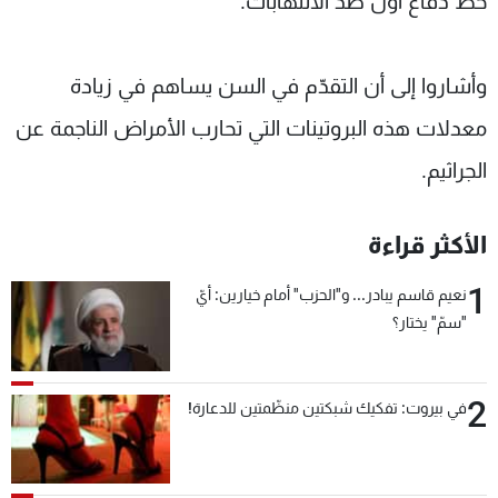
خط دفاع أول ضد الالتهابات.
وأشاروا إلى أن التقدّم في السن يساهم في زيادة
معدلات هذه البروتينات التي تحارب الأمراض الناجمة عن
الجراثيم.
الأكثر قراءة
1
نعيم قاسم يبادر... و"الحزب" أمام خيارين: أيّ
"سمّ" يختار؟
2
في بيروت: تفكيك شبكتين منظّمتين للدعارة!