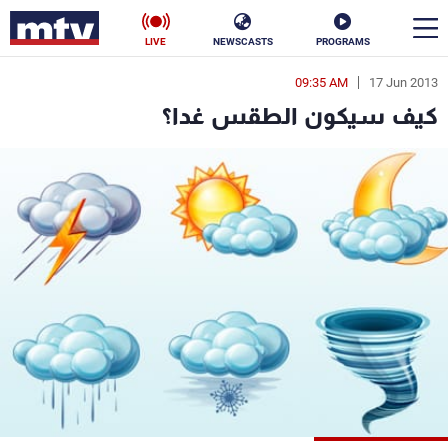
LIVE
NEWSCASTS
PROGRAMS
09:35 AM
17 Jun 2013
en
كيف سيكون الطقس غدا؟
الأخبار
سياسة
ناس
إقتصاد
فن
منوعات
رياضة
كأس العالم
البرامج
جدول البرامج