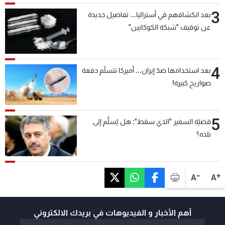
3
بعد انكشافهم في أستراليا... تفاصيل جديدة
عن توقيف "شبكة الكوكايين"
4
بعد استخدامها ضدّ إيران... أميركا تتسلّم دفعة
صواريخ كبيرة!
5
قضيّة السفير "الذي سقط": هل يُسلَّم إلى
بلده؟
-
+
A
A
أهم الأخبار و الفيديوهات في بريدك الالكتروني