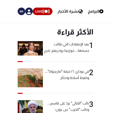
البرامج
نشرة الأخبار
LIVE
en
الأكثر قراءة
1
بعد الإنتقادات التي طالت
جسمها... جورجينا رودريغيز تخرج
عن صمتها
2
في بوداي: ١٦ خيمة "ماريجوانا"...
وضبط أسلحة وذخائر
3
نائب "الثنائي" يردّ على قاسم...
ونائب "الحزب" عن عون: