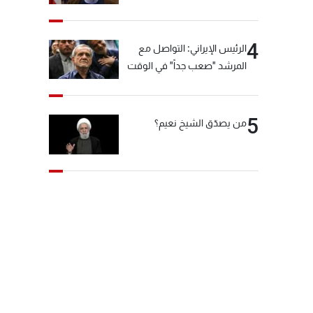
"انشالله خير"
4
الرئيس الإيراني: التواصل مع
المرشد "صعب جداً" في الوقت
الحالي
5
من يصدّق الشيخ نعيم؟