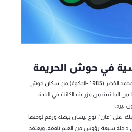
افادت "الوكالة الوطنية للاعلام " ان المدعو طه محمد الخضر (1985 -الدكوة) من سكان حوش
"أن مجهولين اقدموا على سرقة 70 رأسا من الماشية من مزرعته الكائنة في البلدة
بك، على "فان"، نوع نيسان بيضاء ورقم لوحتها
رة وفي داخلة سبعة رؤوس من الغنم نافقة، ويعتقد