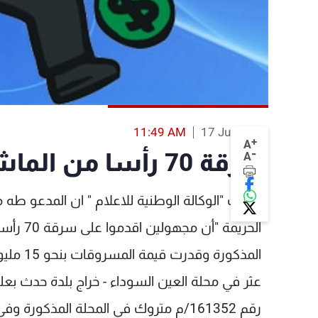
11:49 AM
17 Jun 2013
+
A
-
سرقة 70 رأسا من الماشية في حوش الحريمة
A
الحريمة 
المذكورة وقدرت قيمة المسروقات بنحو 15 مليون ليرة.
عثر في محلة العين السوداء - خراج بلدة حدث بعل
رقم 161352/م متروك في المحلة المذكو