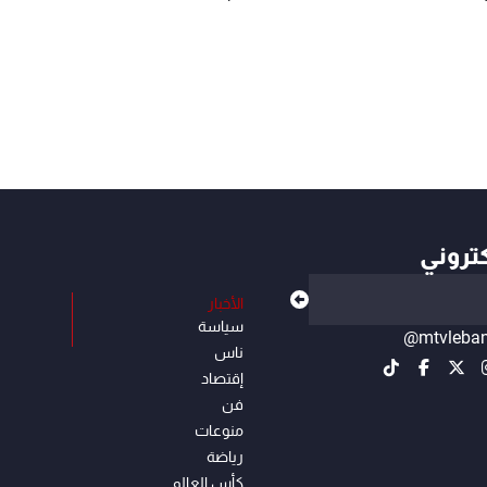
كتروني
الأخبار
سياسة
@mtvleba
ناس
إقتصاد
فن
منوعات
رياضة
كأس العالم