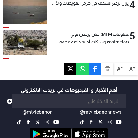
4
إيران ترفع السقف في هرمز: تعويضات وإلّا...
5
معلومات MFM: لبنان يرفض تولي
contractors وشركات أمنية خاصة مهمة
التحقق من نزع سلاح "حزب الله"
-
+
A
A
أهم الأخبار و الفيديوهات في بريدك الالكتروني
@mtvlebanon
@mtvlebanonnews