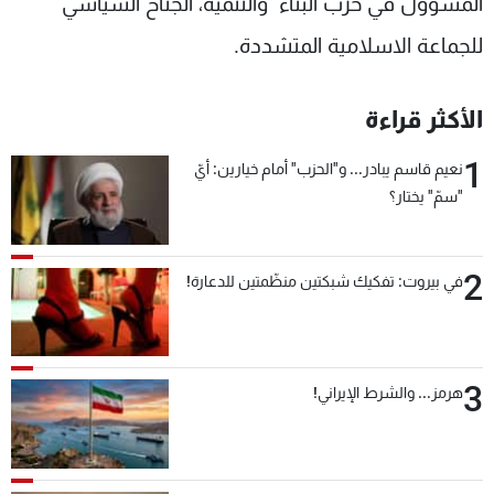
المسؤول في حزب البناء والتنمية، الجناح السياسي
للجماعة الاسلامية المتشددة.
الأكثر قراءة
1
نعيم قاسم يبادر... و"الحزب" أمام خيارين: أيّ
"سمّ" يختار؟
2
في بيروت: تفكيك شبكتين منظّمتين للدعارة!
3
هرمز... والشرط الإيراني!