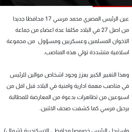
شاهد البرامج
الترددات
عين الرئيس المصري محمد مرسي 17 محافظا جديدا
من اصل 27 في البلاد مكلفا عدة اعضاء من جماعة
عن MTV
وظائف
الإنـتـاج
تواصل معنا
الاخوان المسلمين وعسكريين ومسؤول من مجموعة
لاعلاناتكم
شروط الإسـتخدام
اسلامية متشددة تولي هذه المناصب.
سياسة الخصوصية
وهذا التغيير الكبير يعزز وجود اشخاص موالين للرئيس
في مناصب مهمة ادارية وامنية في البلاد قبل اقل من
اسبوعين من تظاهرات بدعوة من المعارضة للمطالبة
برحيل مرسي كما كشفت صحف الاثنين.
واستبدل الرئيس خصوصا محافظي الاسكندرية (شمال)