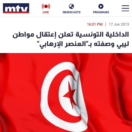
LIVE
NEWSCASTS
PROGRAMS
16:01 PM
17 Jun 2013
en
الداخلية التونسية تعلن إعتقال مواطن
الأخبار
ليبي وصفته بـ"العنصر الإرهابي"
سياسة
ناس
إقتصاد
فن
منوعات
رياضة
كأس العالم
البرامج
جدول البرامج