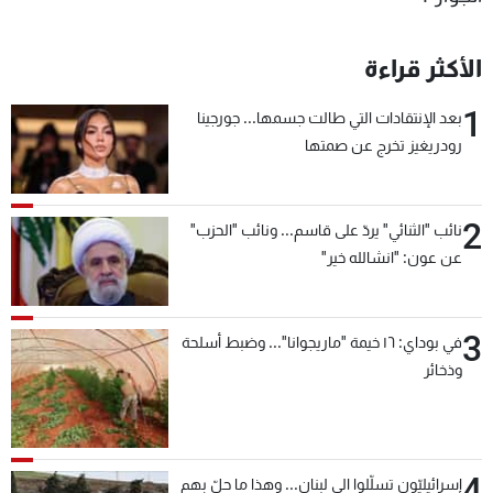
الأكثر قراءة
1
بعد الإنتقادات التي طالت جسمها... جورجينا
رودريغيز تخرج عن صمتها
2
نائب "الثنائي" يردّ على قاسم... ونائب "الحزب"
عن عون: "انشالله خير"
3
في بوداي: ١٦ خيمة "ماريجوانا"... وضبط أسلحة
وذخائر
4
إسرائيليّون تسلّلوا الى لبنان... وهذا ما حلّ بهم