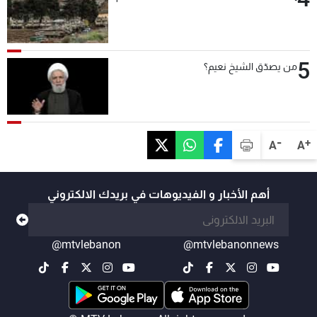
5
من يصدّق الشيخ نعيم؟
-
+
A
A
أهم الأخبار و الفيديوهات في بريدك الالكتروني
@mtvlebanon
@mtvlebanonnews