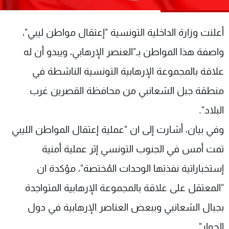
شاهد البرامج
الترددات
أعلنت وزارة الداخلية التونسية "إعتقال مواطن ليبي"،
واصفة هذا المواطن بـ"العنصر الإرهابي، ويبدو أن له
عن MTV
وظائف
الإنـتـاج
تواصل معنا
علاقة بالمجموعة الإرهابية التونسية الناشطة في
لاعلاناتكم
شروط الإسـتخدام
منطقة جبل الشعانبي من محافظة القصرين غرب
سياسة الخصوصية
البلاد".
وفي بيان، أشارت إلى ان "عملية إعتقال المواطن الليبي
تمت أمس في الجنوب التونسي إثر عملية أمنية
إستخباراتية نفذتها الوحدات المُختصة"، مؤكدة ان
"المعتقل على علاقة بالمجموعة الإرهابية المتواجدة
بجبال الشعانبي وببعض العناصر الإرهابية في دول
الجوار".