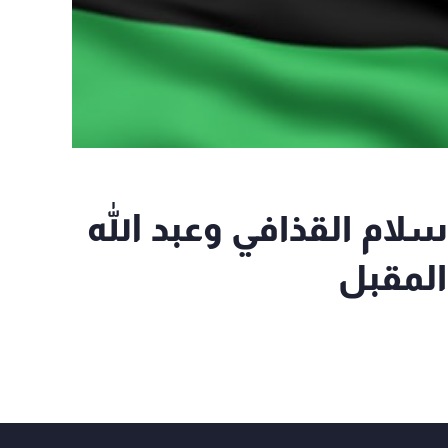
لام القذافي وعبد الله
لمقبل