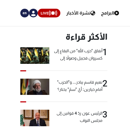
البرامج
نشرة الأخبار
LIVE
en
الأكثر قراءة
1
أنفاق "حزب الله" من البقاع إلى
كسروان فجبيل وصولاً إلى
المختارة... التفاصيل في نشرة
الأخبار بعد قليل
2
نعيم قاسم يبادر... و"الحزب"
أمام خيارين: أيّ "سمّ" يختار؟
3
الرئيس عون ردّ 4 قوانين إلى
مجلس النواب