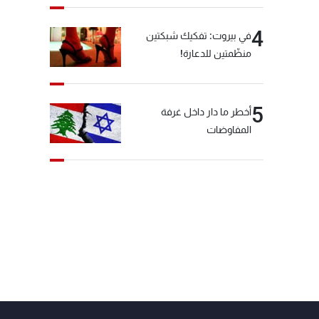
4
في بيروت: تفكيك شبكتين
منظّمتين للدعارة!
5
أخطر ما دار داخل غرفة
المفاوضات