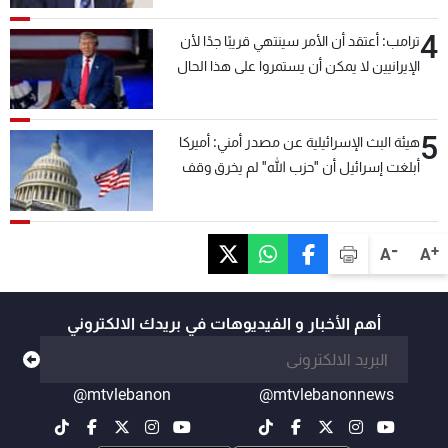
4
ترامب: أعتقد أن الأمر سينتهي قريبًا جدًا لأن
الإيرانيين لا يمكن أن يستمروا على هذا الحال
5
هيئة البث الإسرائيلية عن مصدر أمني: أميركا
أبلغت إسرائيل أن "حزب الله" لم يخرق وقف
إطلاق النار أمس في مجدل زون وطلبت منها
عدم التصعيد خشية أن يؤثر ذلك على مفاوضات
روما
-
+
A
A
أهم الأخبار و الفيديوهات في بريدك الالكتروني
@mtvlebanon
@mtvlebanonnews