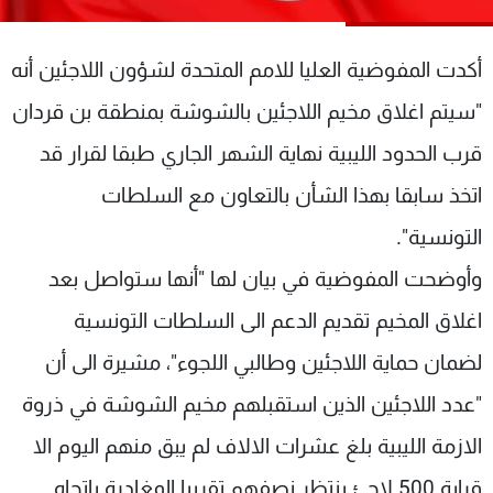
شاهد البرامج
الترددات
أكدت المفوضية العليا للامم المتحدة لشؤون اللاجئين أنه
"سيتم اغلاق مخيم اللاجئين بالشوشة بمنطقة بن قردان
عن MTV
وظائف
الإنـتـاج
تواصل معنا
قرب الحدود الليبية نهاية الشهر الجاري طبقا لقرار قد
لاعلاناتكم
شروط الإسـتخدام
اتخذ سابقا بهذا الشأن بالتعاون مع السلطات
سياسة الخصوصية
التونسية".
وأوضحت المفوضية في بيان لها "أنها ستواصل بعد
اغلاق المخيم تقديم الدعم الى السلطات التونسية
لضمان حماية اللاجئين وطالبي اللجوء"، مشيرة الى أن
"عدد اللاجئين الذين استقبلهم مخيم الشوشة في ذروة
الازمة الليبية بلغ عشرات الالاف لم يبق منهم اليوم الا
قرابة 500 لاجئ ينتظر نصفهم تقريبا المغادرة باتجاه