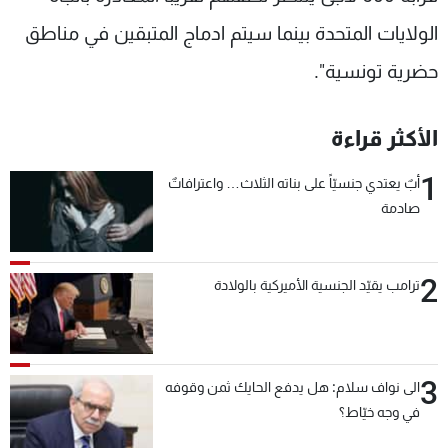
الولايات المتحدة بينما سيتم ادماج المتبقين في مناطق
حضرية تونسية".
الأكثر قراءة
1
أبٌ يعتدي جنسيّاً على بناته الثلاث… واعترافاتٌ
صادمة
2
ترامب يقيّد الجنسية الأميركية بالولادة
3
الى نواف سلام: هل يدفع الحايك ثمن وقوفه
في وجه خيّاط؟