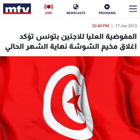
LIVE
NEWSCASTS
PROGRAMS
22:40 PM
17 Jun 2013
en
المفوضية العليا للاجئين بتونس تؤكد
الأخبار
اغلاق مخيم الشوشة نهاية الشهر الحالي
سياسة
ناس
إقتصاد
فن
منوعات
رياضة
كأس العالم
البرامج
جدول البرامج