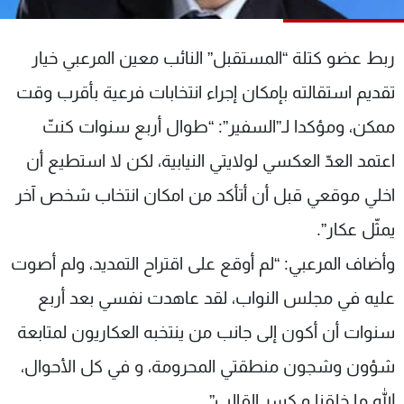
شاهد البرامج
الترددات
ربط عضو كتلة “المستقبل” النائب معين المرعبي خيار
تقديم استقالته بإمكان إجراء انتخابات فرعية بأقرب وقت
عن MTV
وظائف
الإنـتـاج
تواصل معنا
ممكن، ومؤكدا لـ”السفير”: “طوال أربع سنوات كنتّ
لاعلاناتكم
شروط الإسـتخدام
اعتمد العدّ العكسي لولايتي النيابية، لكن لا استطيع أن
سياسة الخصوصية
اخلي موقعي قبل أن أتأكد من امكان انتخاب شخص آخر
يمثّل عكار”.
وأضاف المرعبي: “لم أوقع على اقتراح التمديد، ولم أصوت
عليه في مجلس النواب، لقد عاهدت نفسي بعد أربع
سنوات أن أكون إلى جانب من ينتخبه العكاريون لمتابعة
شؤون وشجون منطقتي المحرومة، و في كل الأحوال،
الله ما خلقنا و كسر القالب”.