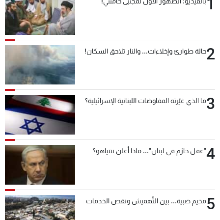
1
بالفيديو: الظهور الأوّل لمجتبى خامنئي!
2
حالة طوارئ وإخلاءات... والنار تلاحق السكان!
3
ما الذي غيّرته المفاوضات اللبنانية الإسرائيلية؟
4
"عمل حازم في لبنان"... ماذا أعلن نتنياهو؟
5
مخيم ضبية... بين التَّهميش ونقص الخدمات