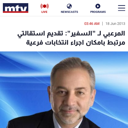
LIVE
NEWSCASTS
PROGRAMS
03:46 AM
18 Jun 2013
en
المرعبي لـ ”السفير”: تقديم استقالتي
الأخبار
مرتبط بامكان اجراء انتخابات فرعية
سياسة
ناس
إقتصاد
فن
منوعات
رياضة
كأس العالم
البرامج
جدول البرامج