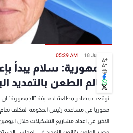
05:29 AM
18 Jun 2013
+
A
-
الجمهورية: سلام يبدأ بإ
A
معالم الطعن بالتمديد الي
توقعت مصادر مطلعة لصحيفة "الجمهورية" ان "ي
محوريا في مساعدة رئيس الحكومة المكلف تمام سل
الاخير في اعداد مشاريع التشكيلات خلال اليومين
مصير الطعن بقانون التمديد في المجلس الدستوري