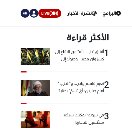
البرامج
نشرة الأخبار
LIVE
en
الأكثر قراءة
1
أنفاق "حزب الله" من البقاع إلى
كسروان فجبيل وصولاً إلى
المختارة... التفاصيل في نشرة
الأخبار بعد قليل
2
نعيم قاسم يبادر... و"الحزب"
أمام خيارين: أيّ "سمّ" يختار؟
3
في بيروت: تفكيك شبكتين
منظّمتين للدعارة!