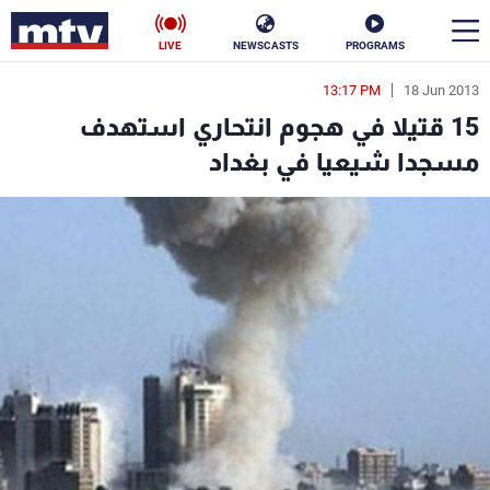
LIVE
NEWSCASTS
PROGRAMS
13:17 PM
18 Jun 2013
en
15 قتيلا في هجوم انتحاري استهدف
الأخبار
مسجدا شيعيا في بغداد
سياسة
ناس
إقتصاد
فن
منوعات
رياضة
كأس العالم
البرامج
جدول البرامج