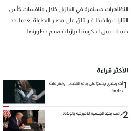
شاهد البرامج
التظاهرات مستمرة في البرازيل خلال منافسات كأس
الترددات
القارات والفيفا غير قلق على مصير البطولة بعدما اخد
ضمانات من الحكومة البرازيلية بعدم خطورتها.
عن MTV
وظائف
الإنـتـاج
تواصل معنا
لاعلاناتكم
شروط الإسـتخدام
سياسة الخصوصية
الأكثر قراءة
1
أبٌ يعتدي جنسيّاً على بناته الثلاث… واعترافاتٌ
صادمة
2
ترامب يقيّد الجنسية الأميركية بالولادة