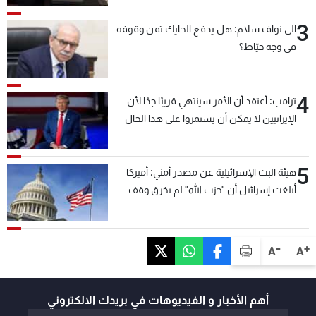
3
الى نواف سلام: هل يدفع الحايك ثمن وقوفه
في وجه خيّاط؟
4
ترامب: أعتقد أن الأمر سينتهي قريبًا جدًا لأن
الإيرانيين لا يمكن أن يستمروا على هذا الحال
5
هيئة البث الإسرائيلية عن مصدر أمني: أميركا
أبلغت إسرائيل أن "حزب الله" لم يخرق وقف
إطلاق النار أمس في مجدل زون وطلبت منها
عدم التصعيد خشية أن يؤثر ذلك على مفاوضات
روما
-
+
A
A
أهم الأخبار و الفيديوهات في بريدك الالكتروني