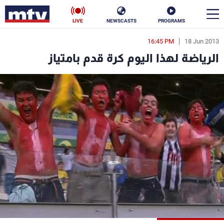
LIVE
NEWSCASTS
PROGRAMS
16:45 PM
18 Jun 2013
en
الرياضة لهذا اليوم كرة قدم بامتياز
الأخبار
سياسة
ناس
إقتصاد
فن
منوعات
رياضة
كأس العالم
البرامج
جدول البرامج