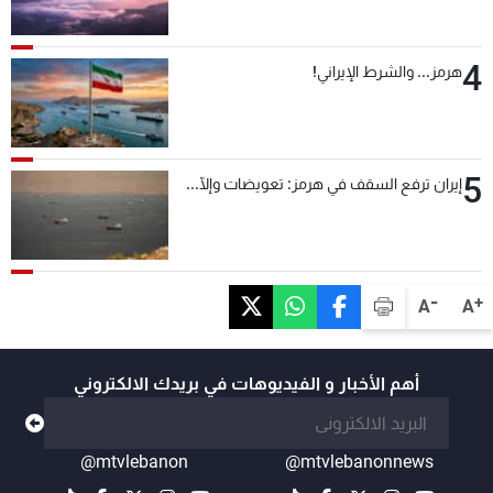
4
هرمز... والشرط الإيراني!
5
إيران ترفع السقف في هرمز: تعويضات وإلّا...
-
+
A
A
أهم الأخبار و الفيديوهات في بريدك الالكتروني
@mtvlebanon
@mtvlebanonnews