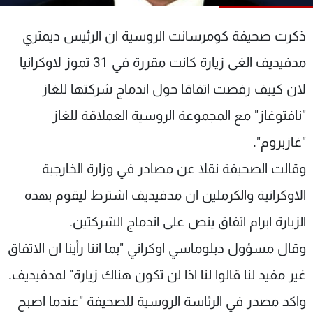
شاهد البرامج
الترددات
ذكرت صحيفة كومرسانت الروسية ان الرئيس ديمتري
مدفيديف الغى زيارة كانت مقررة في 31 تموز لاوكرانيا
عن MTV
وظائف
لان كييف رفضت اتفاقا حول اندماج شركتها للغاز
الإنـتـاج
تواصل معنا
لاعلاناتكم
شروط الإسـتخدام
"نافتوغاز" مع المجموعة الروسية العملاقة للغاز
سياسة الخصوصية
"غازبروم".
وقالت الصحيفة نقلا عن مصادر في وزارة الخارجية
الاوكرانية والكرملين ان مدفيديف اشترط ليقوم بهذه
الزيارة ابرام اتفاق ينص على اندماج الشركتين.
وقال مسؤول دبلوماسي اوكراني "بما اننا رأينا ان الاتفاق
غير مفيد لنا قالوا لنا اذا لن تكون هناك زيارة" لمدفيديف.
واكد مصدر في الرئاسة الروسية للصحيفة "عندما اصبح