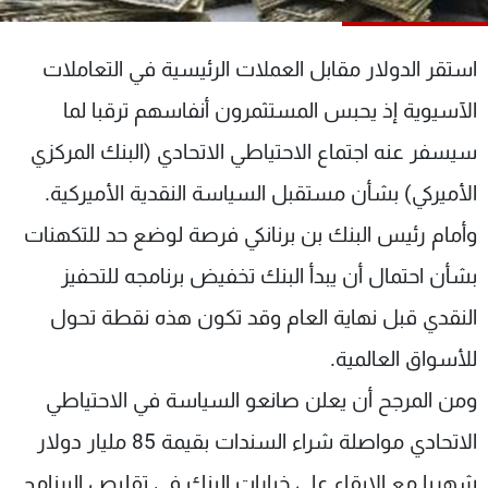
شاهد البرامج
الترددات
استقر الدولار مقابل العملات الرئيسية في التعاملات
الآسيوية إذ يحبس المستثمرون أنفاسهم ترقبا لما
عن MTV
وظائف
الإنـتـاج
تواصل معنا
سيسفر عنه اجتماع الاحتياطي الاتحادي (البنك المركزي
لاعلاناتكم
شروط الإسـتخدام
الأميركي) بشأن مستقبل السياسة النقدية الأميركية.
سياسة الخصوصية
وأمام رئيس البنك بن برنانكي فرصة لوضع حد للتكهنات
بشأن احتمال أن يبدأ البنك تخفيض برنامجه للتحفيز
النقدي قبل نهاية العام وقد تكون هذه نقطة تحول
للأسواق العالمية.
ومن المرجح أن يعلن صانعو السياسة في الاحتياطي
الاتحادي مواصلة شراء السندات بقيمة 85 مليار دولار
شهريا مع الإبقاء على خيارات البنك في تقليص البرنامج