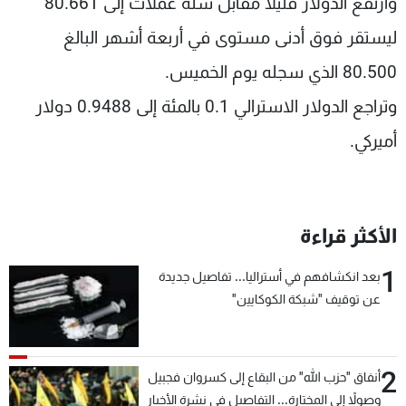
وارتفع الدولار قليلا مقابل سلة عملات إلى 80.661
ليستقر فوق أدنى مستوى في أربعة أشهر البالغ
80.500 الذي سجله يوم الخميس.
وتراجع الدولار الاسترالي 0.1 بالمئة إلى 0.9488 دولار
أميركي.
الأكثر قراءة
1
بعد انكشافهم في أستراليا... تفاصيل جديدة
عن توقيف "شبكة الكوكايين"
2
أنفاق "حزب الله" من البقاع إلى كسروان فجبيل
وصولاً إلى المختارة... التفاصيل في نشرة الأخبار