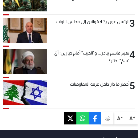
بعد قليل
3
الرئيس عون ردّ 4 قوانين إلى مجلس النواب
4
نعيم قاسم يبادر... و"الحزب" أمام خيارين: أيّ
"سمّ" يختار؟
5
أخطر ما دار داخل غرفة المفاوضات
-
+
A
A