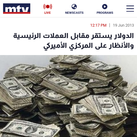
LIVE
NEWSCASTS
PROGRAMS
12:17 PM
19 Jun 2013
en
الدولار يستقر مقابل العملات الرئيسية
الأخبار
والأنظار على المركزي الأميركي
سياسة
ناس
إقتصاد
فن
منوعات
رياضة
كأس العالم
البرامج
جدول البرامج