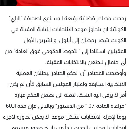
شاهد البرامج
الترددات
رجحت مصادر قضائية رفيعة المستوى لصحيفة "الراي"
الكويتية ان يتجاوز موعد الانتخابات النيابية المقبلة في
عن MTV
وظائف
الإنـتـاج
تواصل معنا
الكويت شهر رمضان إلى أيلول او تشرين الأول
لاعلاناتكم
شروط الإسـتخدام
المقبلين، استنادا إلى "التحوط الحكومي فوق العادة" من
سياسة الخصوصية
أي احتمال للطعن بالانتخابات المقبلة.
وأوضحت المصادر أن الحكم الصادر ببطلان العملية
الانتخابية السابقة واعتبار المجلس السابق كأن لم يكن،
أمر لا يرقى اليه الشك، لافتة الى تضمن الحكم عبارة
"مراعاة المادة 107 من الدستور" وبالتالي فإن مدة الـ60
يوما لإجراء الانتخابات تشكل موعدا لا يمكن تجاوزه لاجراء
انتخابات المجلس الجديد، تبدأ من تاريخ صدور مرسوم