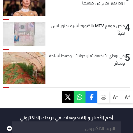
رودريغيز تخرج عن صمتها
4
خاص موقع MTV بالصّورة: أشرف دبّور ليس
لاجئاً!
5
في بوداي: ١٦ خيمة "ماريجوانا"... وضبط أسلحة
وذخائر
-
+
A
A
أهم الأخبار و الفيديوهات في بريدك الالكتروني