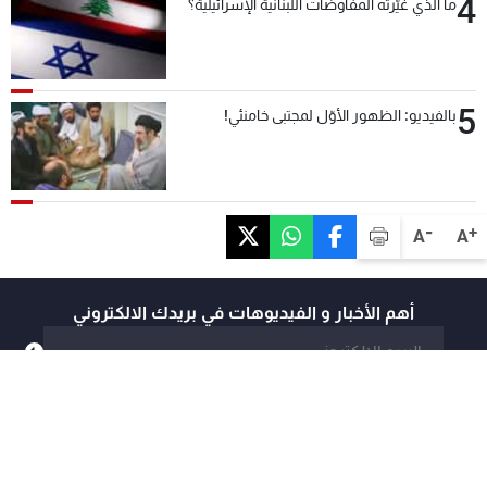
4
ما الذي غيّرته المفاوضات اللبنانية الإسرائيلية؟
5
بالفيديو: الظهور الأوّل لمجتبى خامنئي!
-
+
A
A
أهم الأخبار و الفيديوهات في بريدك الالكتروني
@mtvlebanon
@mtvlebanonnews