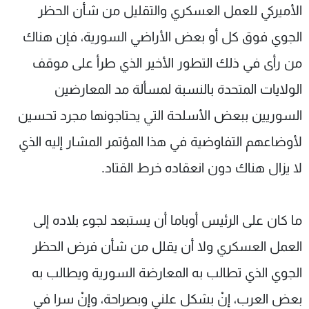
الأميركي للعمل العسكري والتقليل من شأن الحظر
شاهد البرامج
الترددات
الجوي فوق كل أو بعض الأراضي السورية، فإن هناك
من رأى في ذلك التطور الأخير الذي طرأ على موقف
عن MTV
وظائف
الولايات المتحدة بالنسبة لمسألة مد المعارضين
الإنـتـاج
تواصل معنا
لاعلاناتكم
شروط الإسـتخدام
السوريين ببعض الأسلحة التي يحتاجونها مجرد تحسين
سياسة الخصوصية
لأوضاعهم التفاوضية في هذا المؤتمر المشار إليه الذي
لا يزال هناك دون انعقاده خرط القتاد.
ما كان على الرئيس أوباما أن يستبعد لجوء بلاده إلى
العمل العسكري ولا أن يقلل من شأن فرض الحظر
الجوي الذي تطالب به المعارضة السورية ويطالب به
بعض العرب، إنْ بشكل علني وبصراحة، وإنْ سرا في