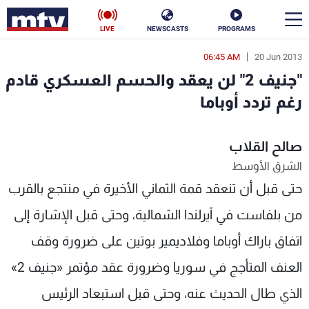
LIVE
NEWSCASTS
PROGRAMS
06:45 AM
20 Jun 2013
en
"جنيف 2" لن يعقد والحسم العسكري قادم
الأخبار
رغم تردد أوباما
سياسة
ناس
صالح القلاب
إقتصاد
فن
الشرق الأوسط
حتى قبل أن تنعقد قمة الثماني الأخيرة في منتجع بالقرب
منوعات
رياضة
من بلفاست في آيرلندا الشمالية، وحتى قبل الإشارة إلى
كأس العالم
اتفاق باراك أوباما وفلاديمير بوتين على ضرورة وقف
العنف المتأجج في سوريا وضرورة عقد مؤتمر «جنيف 2»
البرامج
الذي طال الحديث عنه، وحتى قبل استبعاد الرئيس
جدول البرامج